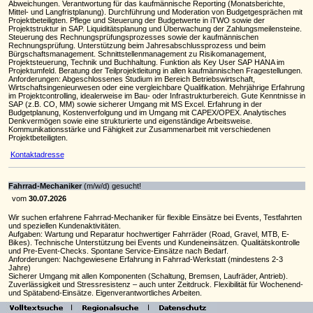
Abweichungen. Verantwortung für das kaufmännische Reporting (Monatsberichte,
Mittel- und Langfristplanung). Durchführung und Moderation von Budgetgesprächen mit
Projektbeteiligten. Pflege und Steuerung der Budgetwerte in iTWO sowie der
Projektstruktur in SAP. Liquiditätsplanung und Überwachung der Zahlungsmeilensteine.
Steuerung des Rechnungsprüfungsprozesses sowie der kaufmännischen
Rechnungsprüfung. Unterstützung beim Jahresabschlussprozess und beim
Bürgschaftsmanagement. Schnittstellenmanagement zu Risikomanagement,
Projektsteuerung, Technik und Buchhaltung. Funktion als Key User SAP HANA im
Projektumfeld. Beratung der Teilprojektleitung in allen kaufmännischen Fragestellungen.
Anforderungen: Abgeschlossenes Studium im Bereich Betriebswirtschaft,
Wirtschaftsingenieurwesen oder eine vergleichbare Qualifikation. Mehrjährige Erfahrung
im Projektcontrolling, idealerweise im Bau- oder Infrastrukturbereich. Gute Kenntnisse in
SAP (z.B. CO, MM) sowie sicherer Umgang mit MS Excel. Erfahrung in der
Budgetplanung, Kostenverfolgung und im Umgang mit CAPEX/OPEX. Analytisches
Denkvermögen sowie eine strukturierte und eigenständige Arbeitsweise.
Kommunikationsstärke und Fähigkeit zur Zusammenarbeit mit verschiedenen
Projektbeteiligten.
Kontaktadresse
Fahrrad-Mechaniker
(m/w/d) gesucht!
vom
30.07.2026
Wir suchen erfahrene Fahrrad-Mechaniker für flexible Einsätze bei Events, Testfahrten
und speziellen Kundenaktivitäten.
Aufgaben: Wartung und Reparatur hochwertiger Fahrräder (Road, Gravel, MTB, E-
Bikes). Technische Unterstützung bei Events und Kundeneinsätzen. Qualitätskontrolle
und Pre-Event-Checks. Spontane Service-Einsätze nach Bedarf.
Anforderungen: Nachgewiesene Erfahrung in Fahrrad-Werkstatt (mindestens 2-3
Jahre)
Sicherer Umgang mit allen Komponenten (Schaltung, Bremsen, Laufräder, Antrieb).
Zuverlässigkeit und Stressresistenz – auch unter Zeitdruck. Flexibilität für Wochenend-
und Spätabend-Einsätze. Eigenverantwortliches Arbeiten.
Kontaktadresse