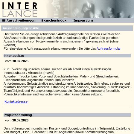
Ausschreibungen: Alle
Hier finden Sie die ausgeschriebenen Auftragsangebote der letzten zwei Wochen.
Alle Ausschreibungen sind grundsätzlich an selbstständige Fachkräfte gerichtet.
Ausschreibungen von Projektvermittlern sind mit einem * gekennzeichnet (ohne
Gewähr).
Für eine eigene Auftragsausschreibung verwenden Sie bitte das
Auftragsformular
Innenausbau
vom
30.07.2026
Zur Erweiterung unseres Teams suchen wir ab sofort einen zuverlässigen
Innenausbauer / Allrounder (m/w/d)
Aufgaben: Trockenbau. Putz- und Spachtelarbeiten. Maler- und Streicharbeiten.
Fliesenarbeiten. Allgemeine Innenausbauarbeiten.
Anforderungen: Selbstständige und strukturierte Arbeitsweise. Schnelles, sauberes und
qualitativ hochwertiges Arbeiten. Erfahrung im Innenausbau, Sanierung. Zuverlässigkeit,
Teamfähigkeit und Verantwortungsbewusstsein. Deutschkenntnisse erforderlich.
Polnischkenntnisse sind wünschenswert, aber keine Voraussetzung.
Kontaktadresse
Projektcontrolling
vom
30.07.2026
Durchführung des monatlichen Kosten- und Budgetcontrollings im Teilprojekt. Erstellung
von Budget-, Plan-, Forecast- und Ist-Abgleichen sowie Kommentierung von