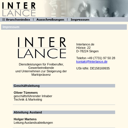
Impressum
Interlance.de
Höristr. 22
D-78224 Singen
Telefon +49 (7731) 97 50 28
kontakt@interlance.de
Dienstleistungen für Freiberufler,
Gewerbetreibende
USt-IdNr. DE158169935
und Unternehmen zur Steigerung der
Marktpräsenz
Geschäftsleitung
Oliver Tümmers
geschäftsführender Inhaber
Technik & Marketing
Abteilung Ausland
Holger Martens
Leitung Auslandsabteilungen