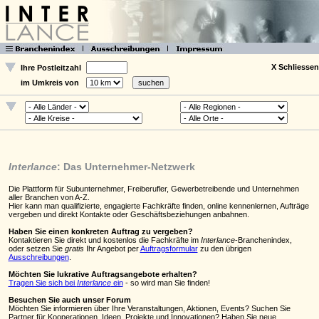
X Schliessen
Ihre Postleitzahl
im Umkreis von
Interlance
: Das Unternehmer-Netzwerk
Die Plattform für Subunternehmer, Freiberufler, Gewerbetreibende und Unternehmen
aller Branchen von A-Z.
Hier kann man qualifizierte, engagierte Fachkräfte finden, online kennenlernen, Aufträge
vergeben und direkt Kontakte oder Geschäftsbeziehungen anbahnen.
Haben Sie einen konkreten Auftrag zu vergeben?
Kontaktieren Sie direkt und kostenlos die Fachkräfte im
Interlance
-Branchenindex,
oder setzen Sie
gratis
Ihr Angebot per
Auftragsformular
zu den übrigen
Ausschreibungen
.
Möchten Sie lukrative Auftragsangebote erhalten?
Tragen Sie sich bei
Interlance
ein
- so wird man Sie finden!
Besuchen Sie auch unser Forum
Möchten Sie informieren über Ihre Veranstaltungen, Aktionen, Events? Suchen Sie
Partner für Kooperationen, Ideen, Projekte und Innovationen? Haben Sie neue