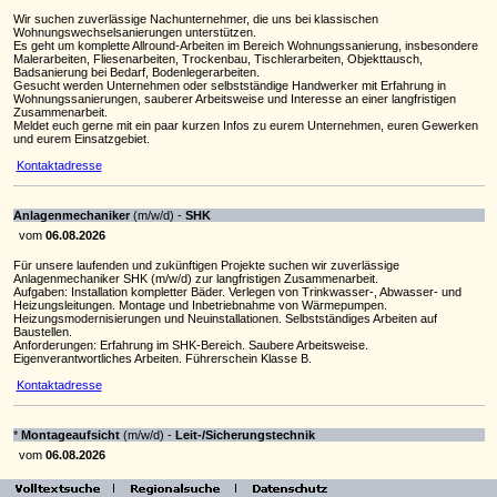
Wir suchen zuverlässige Nachunternehmer, die uns bei klassischen
Wohnungswechselsanierungen unterstützen.
Es geht um komplette Allround-Arbeiten im Bereich Wohnungssanierung, insbesondere
Malerarbeiten, Fliesenarbeiten, Trockenbau, Tischlerarbeiten, Objekttausch,
Badsanierung bei Bedarf, Bodenlegerarbeiten.
Gesucht werden Unternehmen oder selbstständige Handwerker mit Erfahrung in
Wohnungssanierungen, sauberer Arbeitsweise und Interesse an einer langfristigen
Zusammenarbeit.
Meldet euch gerne mit ein paar kurzen Infos zu eurem Unternehmen, euren Gewerken
und eurem Einsatzgebiet.
Kontaktadresse
Anlagenmechaniker
(m/w/d) -
SHK
vom
06.08.2026
Für unsere laufenden und zukünftigen Projekte suchen wir zuverlässige
Anlagenmechaniker SHK (m/w/d) zur langfristigen Zusammenarbeit.
Aufgaben: Installation kompletter Bäder. Verlegen von Trinkwasser-, Abwasser- und
Heizungsleitungen. Montage und Inbetriebnahme von Wärmepumpen.
Heizungsmodernisierungen und Neuinstallationen. Selbstständiges Arbeiten auf
Baustellen.
Anforderungen: Erfahrung im SHK-Bereich. Saubere Arbeitsweise.
Eigenverantwortliches Arbeiten. Führerschein Klasse B.
Kontaktadresse
*
Montageaufsicht
(m/w/d) -
Leit-/Sicherungstechnik
vom
06.08.2026
Für unseren Kunden aus dem Bereich Bahninfrastruktur suchen wir einen erfahrenen