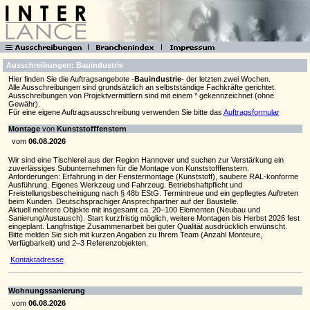
Ausschreibungen: Bauindustrie
Hier finden Sie die Auftragsangebote -
Bauindustrie
- der letzten zwei Wochen.
Alle Ausschreibungen sind grundsätzlich an selbstständige Fachkräfte gerichtet.
Ausschreibungen von Projektvermittlern sind mit einem * gekennzeichnet (ohne
Gewähr).
Für eine eigene Auftragsausschreibung verwenden Sie bitte das
Auftragsformular
Montage
von
Kunststofffenstern
vom
06.08.2026
Wir sind eine Tischlerei aus der Region Hannover und suchen zur Verstärkung ein
zuverlässiges Subunternehmen für die Montage von Kunststofffenstern.
Anforderungen: Erfahrung in der Fenstermontage (Kunststoff), saubere RAL-konforme
Ausführung. Eigenes Werkzeug und Fahrzeug. Betriebshaftpflicht und
Freistellungsbescheinigung nach § 48b EStG. Termintreue und ein gepflegtes Auftreten
beim Kunden. Deutschsprachiger Ansprechpartner auf der Baustelle.
Aktuell mehrere Objekte mit insgesamt ca. 20–100 Elementen (Neubau und
Sanierung/Austausch). Start kurzfristig möglich, weitere Montagen bis Herbst 2026 fest
eingeplant. Langfristige Zusammenarbeit bei guter Qualität ausdrücklich erwünscht.
Bitte melden Sie sich mit kurzen Angaben zu Ihrem Team (Anzahl Monteure,
Verfügbarkeit) und 2–3 Referenzobjekten.
Kontaktadresse
Wohnungssanierung
vom
06.08.2026