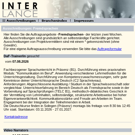
Ausschreibungen: Fremdsprachen
Hier finden Sie die Auftragsangebote -
Fremdsprachen
- der letzten zwei Wochen.
Alle Ausschreibungen sind grundsätzlich an selbstständige Fachkräfte gerichtet.
Ausschreibungen von Projektvermittlern sind mit einem * gekennzeichnet (ohne
Gewähr).
Für eine eigene Auftragsausschreibung verwenden Sie bitte das
Auftragsformular
DaF-Trainer/in
gesucht!
vom
07.08.2026
Fachbezogener Sprachunterricht in Präsenz (B1). Durchführung eines praxisnahen
Moduls: "Kommunikation im Beruf". Anwendung verschiedener Lehrmethoden für die
Unterrichtsgestaltung. Durchführung von Kompetenzzuwachsmessungen, sehr gute
Kenntnisse deiner Unterrichtssprache Deutsch (C2 Sprachniveau).
Anforderungen: Abgeschlossene Ausbildung / Studium in der Sprachwissenschaft oder
vergleichbar. Unterrichtserfahrung im Bereich Deutsch als Fremdsprache sowie in der
Vorbereitung auf Sprachprüfungen (TELC B1), methodisch-didaktisches Geschick in
der Vermittlung von Lehrinhalten, selbstständige, strukturierte Arbeitsweise bei hoher
Eigenverantwortlichkeit. Kommunikationsstärke und Freude am Arbeiten im Team.
Engagement bei der Integration der Teilnehmenden in Arbeit.
Die Deutschkurse finden in Solingen (Präsenz) montags bis freitags von 8:30 bis 12:45
Uhr statt. Startdatum: 03.11.2026 - 27.01.2027.
Kontaktadresse
Video Narrators