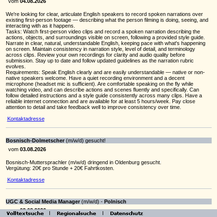
vom
04.08.2026
We're looking for clear, articulate English speakers to record spoken narrations over
existing first-person footage — describing what the person filming is doing, seeing, and
interacting with as it happens.
Tasks: Watch first-person video clips and record a spoken narration describing the
actions, objects, and surroundings visible on screen, following a provided style guide.
Narrate in clear, natural, understandable English, keeping pace with what's happening
on screen. Maintain consistency in narration style, level of detail, and terminology
across clips. Review your own recordings for clarity and audio quality before
submission. Stay up to date and follow updated guidelines as the narration rubric
evolves.
Requirements: Speak English clearly and are easily understandable — native or non-
native speakers welcome. Have a quiet recording environment and a decent
microphone (headset mic is sufficient). Are comfortable speaking on the fly while
watching video, and can describe actions and scenes fluently and specifically. Can
follow detailed instructions and a style guide consistently across many clips. Have a
reliable internet connection and are available for at least 5 hours/week. Pay close
attention to detail and take feedback well to improve consistency over time.
Kontaktadresse
Bosnisch-Dolmetscher
(m/w/d) gesucht!
vom
03.08.2026
Bosnisch-Muttersprachler (m/w/d) dringend in Oldenburg gesucht.
Vergütung: 20€ pro Stunde + 20€ Fahrtkosten.
Kontaktadresse
UGC & Social Media Manager
(m/w/d) -
Polnisch
vom
03.08.2026