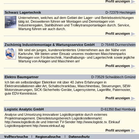
Profil anzeigen
Schwarz Lagertechnik
D-72379 Hechingen
Unternehmen, welches auf dem Gebiet der Lager- und Betriebseinrichtungen
tätig ist. Desweiteren führen wir Montagen und Demontagen von
Industrieregalen, Stahlbühnen und Trolleytransportanlagen durch. Service,
Wartung führen wir auch durch.
Profil anzeigen
Zschörnig Industriemontage & Wartungsservice GmbH
D-76448 Durmersheim
Wir sind ein junges, kundenorientiertes Unternehmen aus der Nähe von
Karlsruhe. Wir bieten unter Einsatz unseres modernen Maschinenparks
Montagen von Fördertechnik, Handhabungs- und Lagertechnik sowie jegliche
Wartung von Anlagen und Maschinen an!
Profil anzeigen
Elektro Baumgartner
D-73529 Schwäbisch Gmünd
Ich bin ein selbständiger Elektriker mit über 40 Jahre Erfahrungen in
Elektroinstallationen aller Art, Schaltschrankbau, Maschinenbau, Steuerungen, SEW-
Motorsteuerungen, SICK-Sicherheits-Geräte, Lagersysteme, Lagerlifte, Paternoster,
gute EDV-Kenntnisse.
Profil anzeigen
Logistic Analytic GmbH
D-61350 Bad Homburg
Analyse und Umsetzung innovativer Logistikprojekte durch externes
Projektmanagement. Dienstleistungsbereich Logistikstellenmarkt:
http://www.logistikob.de und Internet TV-Sender http://www.logistic.tv. Einkauf
Logistikequipment http://www.einkauf.ag
Profil anzeigen