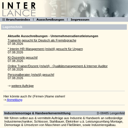
Lagertechnik
Aktuelle Ausschreibungen - Unternehmensdienstleistungen
Trainer/in gesucht für Deutsch als Fremdsprache
07.08.2026
* Interim HR-Manage­ment (m/w/d) gesucht für Ungarn
07.08.2026
KI-Dozent/in gesucht!
07.08.2026
Online Trainer/Dozent (m/w/d) - Qualitätsmanagement & Interner Auditor
07.08.2026
Personalberater (m/w/d) gesucht!
07.08.2026
->
weitere Aufträge
Hier könnte auch Ihr (Firmen-)Name stehen!
->
Anmeldung
Industriemontage & Handwerkervermittlung
D-08485 Lengenfeld
Wir führen selbst aus & vermitteln Aufträge aus Industrie & Handwerk an selbständige
Industriemechaniker, Schlosser, Stahlbauer, Elektriker u.ä. Leistungsumfang Montage,
Demontage & Umsetzen von Maschinen und Fließlinien, sowie Industrieregalbau.