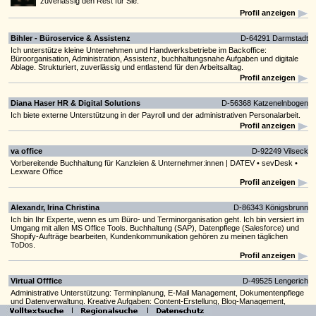
zuverlässig den Rest für Sie.
Profil anzeigen
Bihler - Büroservice & Assistenz
D-64291 Darmstadt
Ich unterstütze kleine Unternehmen und Handwerksbetriebe im Backoffice:
Büroorganisation, Administration, Assistenz, buchhaltungsnahe Aufgaben und digitale
Ablage. Strukturiert, zuverlässig und entlastend für den Arbeitsalltag.
Profil anzeigen
Diana Haser HR & Digital Solutions
D-56368 Katzenelnbogen
Ich biete externe Unterstützung in der Payroll und der administrativen Personalarbeit.
Profil anzeigen
va office
D-92249 Vilseck
Vorbereitende Buchhaltung für Kanzleien & Unternehmer:innen | DATEV • sevDesk •
Lexware Office
Profil anzeigen
Alexandr, Irina Christina
D-86343 Königsbrunn
Ich bin Ihr Experte, wenn es um Büro- und Terminorganisation geht. Ich bin versiert im
Umgang mit allen MS Office Tools. Buchhaltung (SAP), Datenpflege (Salesforce) und
Shopify-Aufträge bearbeiten, Kundenkommunikation gehören zu meinen täglichen
ToDos.
Profil anzeigen
Virtual Offfice
D-49525 Lengerich
Administrative Unterstützung: Terminplanung, E-Mail Management, Dokumentenpflege
und Datenverwaltung. Kreative Aufgaben: Content-Erstellung, Blog-Management,
Social-Media Management und Design-Arbeiten.