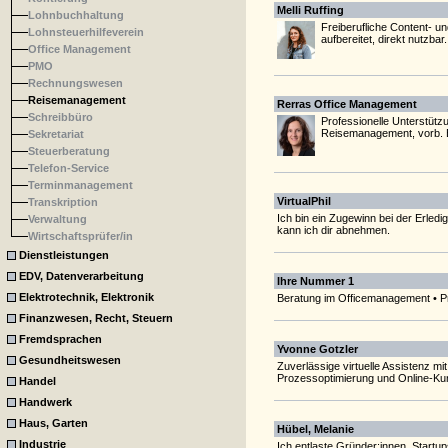
Melli Ruffing
Lohnbuchhaltung
Freiberufliche Content- un
Lohnsteuerhilfeverein
aufbereitet, direkt nutzba
Office Management
PMO
Rechnungswesen
Reisemanagement
Rerras Office Management
Schreibbüro
Professionelle Unterstüt
Reisemanagement, vorb. 
Sekretariat
Steuerberatung
Telefon-Service
Terminmanagement
VirtualPhil
Transkription
Ich bin ein Zugewinn bei der Erledi
Verwaltung
kann ich dir abnehmen.
Wirtschaftsprüfer/in
Dienstleistungen
EDV, Datenverarbeitung
Ihre Nummer 1
Elektrotechnik, Elektronik
Beratung im Officemanagement • P
Finanzwesen, Recht, Steuern
Fremdsprachen
Yvonne Gotzler
Gesundheitswesen
Zuverlässige virtuelle Assistenz m
Prozessoptimierung und Online-Kurs-
Handel
Handwerk
Haus, Garten
Hübel, Melanie
Industrie
Ich entlaste Gründer:innen, Start