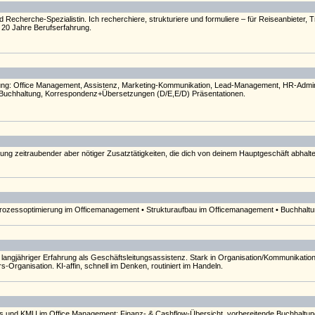
d Recherche-Spezialistin. Ich recherchiere, strukturiere und formuliere – für Reiseanbieter,
r. 20 Jahre Berufserfahrung.
zung: Office Management, Assistenz, Marketing-Kommunikation, Lead-Management, HR-Adminis
Buchhaltung, Korrespondenz+Übersetzungen (D/E,E/D) Präsentationen.
gung zeitraubender aber nötiger Zusatztätigkeiten, die dich von deinem Hauptgeschäft abhalt
rozessoptimierung im Officemanagement • Strukturaufbau im Officemanagement • Buchhaltu
it langjähriger Erfahrung als Geschäftsleitungsassistenz. Stark in Organisation/Kommunikati
Organisation. KI-affin, schnell im Denken, routiniert im Handeln.
ups und KMU im Office Management: Finanz- & Cashflow-Übersicht, vorbereitende Buchhalt