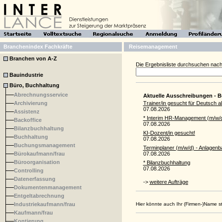
Branchenindex Fachkräfte
Reisemanagement
Branchen von A-Z
Die Ergebnisliste durchsuchen nach
Bauindustrie
Büro, Buchhaltung
Abrechnungsservice
Aktuelle Ausschreibungen - 
Archivierung
Trainer/in gesucht für Deutsch 
07.08.2026
Assistenz
* Interim HR-Manage­ment (m/w/
Backoffice
07.08.2026
Bilanzbuchhaltung
KI-Dozent/in gesucht!
Buchhaltung
07.08.2026
Buchungsmanagement
Terminplaner (m/w/d) - Anlagenb
Bürokaufmann/frau
07.08.2026
Büroorganisation
* Bilanzbuchhaltung
07.08.2026
Controlling
Datenerfassung
->
weitere Aufträge
Dokumentenmanagement
Entgeltabrechnung
Industriekaufmann/frau
Hier könnte auch Ihr (Firmen-)Name 
Kaufmann/frau
Kontierung