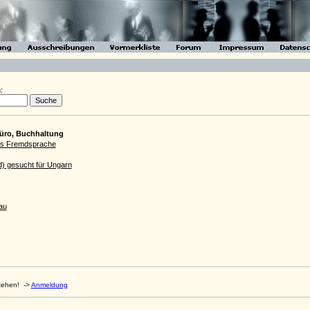
:
Büro, Buchhaltung
als Fremdsprache
d) gesucht für Ungarn
au
stehen!
->
Anmeldung