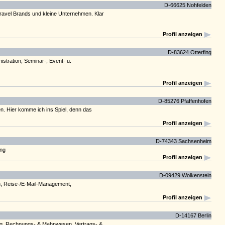
D-66625 Nohfelden
 Travel Brands und kleine Unternehmen. Klar
Profil anzeigen
D-83624 Otterfing
tration, Seminar-, Event- u.
Profil anzeigen
D-85276 Pfaffenhofen
en. Hier komme ich ins Spiel, denn das
Profil anzeigen
D-74343 Sachsenheim
ng
Profil anzeigen
D-09429 Wolkenstein
on, Reise-/E-Mail-Management,
Profil anzeigen
D-14167 Berlin
ung, Rechnungs- & Mahnwesen, Vertrags- &