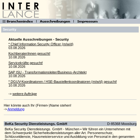
Security
Aktuelle Ausschreibungen - Security
* Chief Information Security Officer (m/w/d)
03.08.2026
Kochberater/innen gesucht!
10.08.2026
Servicekräfte gesucht!
10.08.2026
SAP ISU - Transformationsleiter/Business-Architekt
10.08.2026
* DGUV-Koordinatoren / HSE-Baustellenkoordinatoren (m/w/d) gesucht!
10.08.2026
->
weitere Aufträge
Hier könnte auch Ihr (Firmen-)Name stehen!
->
Anmeldung
BeKa Security Dienstleistungs. GmbH
D-85368 Moosburg
BeKa Security Dienstleistungs. GmbH - München • Wir führen ein Unternehmen mit
dem Schwerpunkt Sicherheitsdiensleistungen aller Art. Personenschutz,
Schlüsseldienste, Hausmeisterservice und Ausbildung von Personal in den genannten