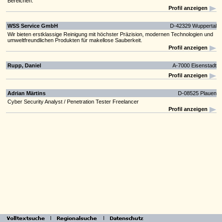
Bereichen.
Profil anzeigen
WSS Service GmbH
D-42329 Wuppertal
Wir bieten erstklassige Reinigung mit höchster Präzision, modernen Technologien und
umweltfreundlichen Produkten für makellose Sauberkeit.
Profil anzeigen
Rupp, Daniel
A-7000 Eisenstadt
Profil anzeigen
Adrian Märtins
D-08525 Plauen
Cyber Security Analyst / Penetration Tester Freelancer
Profil anzeigen