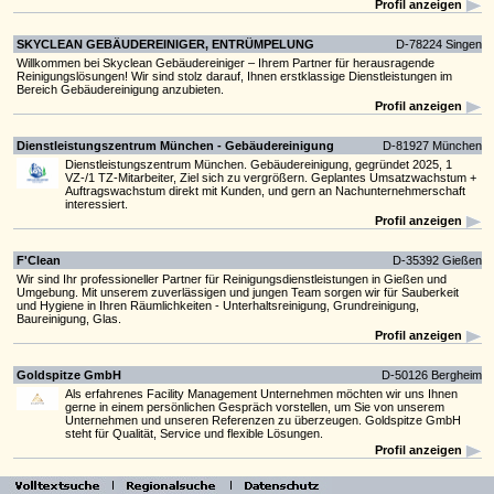
Profil anzeigen
SKYCLEAN GEBÄUDEREINIGER, ENTRÜMPELUNG
D-78224 Singen
Willkommen bei Skyclean Gebäudereiniger – Ihrem Partner für herausragende
Reinigungslösungen! Wir sind stolz darauf, Ihnen erstklassige Dienstleistungen im
Bereich Gebäudereinigung anzubieten.
Profil anzeigen
Dienstleistungszentrum München - Gebäudereinigung
D-81927 München
Dienstleistungszentrum München. Gebäudereinigung, gegründet 2025, 1
VZ-/1 TZ-Mitarbeiter, Ziel sich zu vergrößern. Geplantes Umsatzwachstum +
Auftragswachstum direkt mit Kunden, und gern an Nachunternehmerschaft
interessiert.
Profil anzeigen
F'Clean
D-35392 Gießen
Wir sind Ihr professioneller Partner für Reinigungsdienstleistungen in Gießen und
Umgebung. Mit unserem zuverlässigen und jungen Team sorgen wir für Sauberkeit
und Hygiene in Ihren Räumlichkeiten - Unterhaltsreinigung, Grundreinigung,
Baureinigung, Glas.
Profil anzeigen
Goldspitze GmbH
D-50126 Bergheim
Als erfahrenes Facility Management Unternehmen möchten wir uns Ihnen
gerne in einem persönlichen Gespräch vorstellen, um Sie von unserem
Unternehmen und unseren Referenzen zu überzeugen. Goldspitze GmbH
steht für Qualität, Service und flexible Lösungen.
Profil anzeigen
Operativa GmbH
D-10315 Berlin