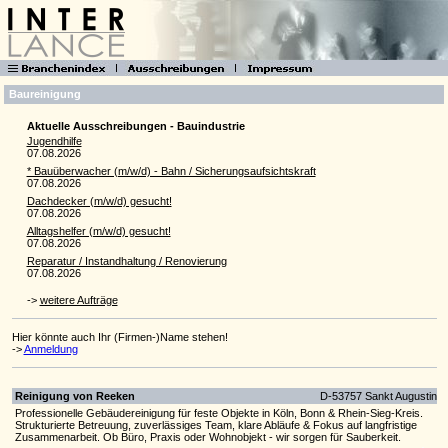
Baureinigung
Aktuelle Ausschreibungen - Bauindustrie
Jugendhilfe
07.08.2026
* Bauüberwacher (m/w/d) - Bahn / Sicherungsaufsichtskraft
07.08.2026
Dachdecker (m/w/d) gesucht!
07.08.2026
Alltagshelfer (m/w/d) gesucht!
07.08.2026
Reparatur / Instandhaltung / Renovierung
07.08.2026
->
weitere Aufträge
Hier könnte auch Ihr (Firmen-)Name stehen!
->
Anmeldung
Reinigung von Reeken
D-53757 Sankt Augustin
Professionelle Gebäudereinigung für feste Objekte in Köln, Bonn & Rhein-Sieg-Kreis.
Strukturierte Betreuung, zuverlässiges Team, klare Abläufe & Fokus auf langfristige
Zusammenarbeit. Ob Büro, Praxis oder Wohnobjekt - wir sorgen für Sauberkeit.