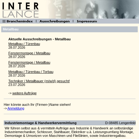
Metallbau
Aktuelle Ausschreibungen - Metallbau
Metallbau / Türenbau
28.07.2026
Fenstermontage / Metallbau
28.07.2026
Fenstermontage / Metallbau
28.07.2026
Metallbau / Türenbau / Torbau
28.07.2026
Techniker / Metallbauer (m/w/d) gesucht!
23.07.2026
->
weitere Aufträge
Hier könnte auch Ihr (Firmen-)Name stehen!
->
Anmeldung
Industriemontage & Handwerkervermittlung
D-08485 Lengenfeld
Wir führen selbst aus & vermitteln Aufträge aus Industrie & Handwerk an selbständige
Industriemechaniker, Schlosser, Stahlbauer, Elektriker u.ä. Leistungsumfang Montage,
Demontage & Umsetzen von Maschinen und Fließlinien, sowie Industrieregalbau.