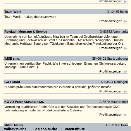
Profil anzeigen
Team Work
D-12435 Berlin
Team Work - makes the dream work
Profil anzeigen
Rordach Montage & Service
D-83352 Altenmarkt
Übernahme von kompl.Aufträgen. Mitarbeit im Team bei Großprojekten/Montagen.
Erfahrung und Fachwissen in: Stahl-/Fassadenbau, Maschinen-/Anlagenbau, Konstr.-
Mechanik, Holzbau, Supervisor-Tätigkeiten. Baustellen-/techn.Projektleitung vor Ort.
Profil anzeigen
IMSE s.r.o.
SK-06401 Stará Lubovna
Unternehmen verfügt über Fachkräfte in verschiedenen Branchen (Schweissarbeiten,
Montage, Stahl, Solar...)
Profil anzeigen
G&T Mont
D-53424 Remagen
Hľadám prácu ako subuntenemen pre zvaranie a potrubie, požiarne hlasiče.
Profil anzeigen
KOVO Peter Krasuľa s.r.o.
A-5570 Mauterndorf
Vermittlung qualifizierter Fachkräfte aus der Slowakei und Tschechien sowie CNC-
Lohnfertigung in moderner Produktionshalle in Ostrava.
Profil anzeigen
Miller, Marek
CZ-11000 Prag
I search permanently tech orders for work in automotive industry and machine