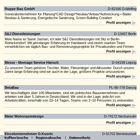
Ruppe Bau GmbH
D-82166 Gräfelfing
Generalunternehmen für Planung*CAD Design*Neubau*Anbau*Aufstockung • Bäder
Neubau & Sanierung, Energetische Sanierung, Green Building Creation
Profil anzeigen
S&J Dienstleistungen
D-13407 Berlin
Mein Name ist Samir Jashari, ich leite S&J Dienstleistungen mit Sitz in Berlin-
Reinickendorf. Mit jahrelanger Erfahrung im Handwerk und einem starken Team
verwirklichen wir täglich Bau- und Renovierungsprojekte für Privatkunden und Firmen.
Profil anzeigen
Messe - Montage Service Hänsch
D-04158 Leipzig
Zu unserem Team gehören Tischler, Maler, Fliesenleger und Allrounder. Durch unsere
Jahre lange Erfahrung sind wir auch in der Lage, größere Projekte umzusetzen.
Profil anzeigen
BetaBau
PL-80-778 Danzig
Wir beschäftigen über 100 Mitarbeiter, sind ein polnisches Bauunternehmen und
arbeiten seit über 5 Jahren in Deutschland. Wir sind in der Lage, jede Art von
Arbeitskräften, innerhalb von 10–14 Tagen, Teams von 2–10 Personen zu entsenden.
Profil anzeigen
Meier Wohnraumdesign
D-74172 Neckarsulm
Profil anzeigen
Einzelunternehmen O.Kuprin
D-51702 Bergneustadt
Die Kunst des Innenausbaus