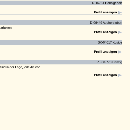
D-16761 Hennigsdorf
Profil anzeigen
D-06449 Aschersleben
arbeiten
Profil anzeigen
SK-04017 Kosice
Profil anzeigen
PL-80-778 Danzig
ind in der Lage, jede Art von
Profil anzeigen