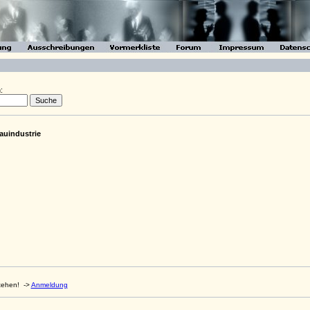
:
auindustrie
stehen!
->
Anmeldung