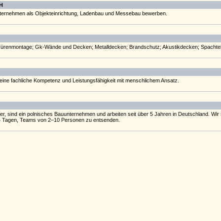
H
nternehmen als Objekteinrichtung, Ladenbau und Messebau bewerben.
Türenmontage; Gk-Wände und Decken; Metalldecken; Brandschutz; Akustikdecken; Spachtel
ine fachliche Kompetenz und Leistungsfähigkeit mit menschlichem Ansatz.
er, sind ein polnisches Bauunternehmen und arbeiten seit über 5 Jahren in Deutschland. Wir s
14 Tagen, Teams von 2–10 Personen zu entsenden.