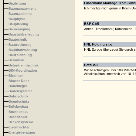
Lindemann Montage Team Gmb
Bauleitung
Ich möchte mich gerne in Ihrem U
Baumanagement
Baumaschinist
Bauphysik
B&P GbR
Bauplanung
Abriss; Trockenbau; Kühldecken; 
Baureinigung
Baustahlverlegung
Bautechnik
HNL Holding s.r.o
Bautrocknung
HNL Europe überzeugt Sie durch se
Bauüberwachung
Bauzeichnung
Betonbau
BetaBau
Betontrenntechnik
Wir beschäftigen über 100 Mitarbeit
BIM-Koordination
Arbeitskräften, innerhalb von 10–
Blechner
Blower-Door
Bodenleger
Bodensysteme
Bohrtechnik
Brandschutz
Brückenbau
Brunnenbau
Dachdecker
Deckensysteme
Eisenflechter
Energieberatung