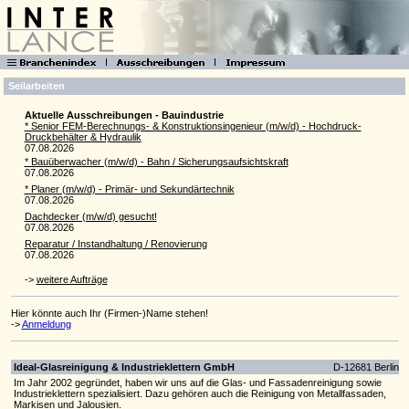
Seilarbeiten
Aktuelle Ausschreibungen - Bauindustrie
* Senior FEM-Berechnungs- & Konstruktionsingenieur (m/w/d) - Hochdruck-
Druckbehälter & Hydraulik
07.08.2026
* Bauüberwacher (m/w/d) - Bahn / Sicherungsaufsichtskraft
07.08.2026
* Planer (m/w/d) - Primär- und Sekundärtechnik
07.08.2026
Dachdecker (m/w/d) gesucht!
07.08.2026
Reparatur / Instandhaltung / Renovierung
07.08.2026
->
weitere Aufträge
Hier könnte auch Ihr (Firmen-)Name stehen!
->
Anmeldung
Ideal-Glasreinigung & Industrieklettern GmbH
D-12681 Berlin
Im Jahr 2002 gegründet, haben wir uns auf die Glas- und Fassadenreinigung sowie
Industrieklettern spezialisiert. Dazu gehören auch die Reinigung von Metallfassaden,
Markisen und Jalousien.