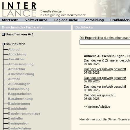
Branchenindex Fachkräfte
Dachdecker
Branchen von A-Z
Die Ergebnisliste durchsuchen nach
Bauindustrie
Abbruch
Abdichtung
Aktuelle Ausschreibungen - 
Akustikbau
Dachdecker & Zimmerer gesucht
07.08.2026
Altbausanierung
Architektur
Dachdecker (m/w/d) gesucht!
07.08.2026
Asbestsanierung
Dachdecker (m/w/d) gesucht!
Aufmaß
07.08.2026
Außenanlagen
Dachdecker (m/w/d) gesucht!
Badsanierung
03.08.2026
Baggerarbeiten
Dachdecker gesucht!
Bauabrechnung
03.08.2026
Baubetreuung
->
weitere Aufträge
Baubiologie
Bauelementmontage
Bauhelfer
Hier könnte auch Ihr (Firmen-)Name 
Bauingenieur
Baukalkulation