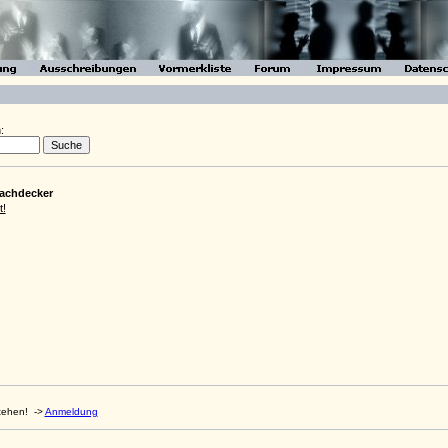
:
Dachdecker
!
stehen!
->
Anmeldung