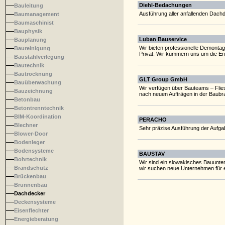
Diehl-Bedachungen
Bauleitung
Ausführung aller anfallenden Dach
Baumanagement
Baumaschinist
Bauphysik
Luban Bauservice
Bauplanung
Wir bieten professionelle Demont
Baureinigung
Privat. Wir kümmern uns um die En
Baustahlverlegung
Bautechnik
Bautrocknung
GLT Group GmbH
Bauüberwachung
Wir verfügen über Bauteams – Flie
Bauzeichnung
nach neuen Aufträgen in der Baubr
Betonbau
Betontrenntechnik
BIM-Koordination
PERACHO
Blechner
Sehr präzise Ausführung der Aufgabe
Blower-Door
Bodenleger
Bodensysteme
BAUSTAV
Bohrtechnik
Wir sind ein slowakisches Bauunter
Brandschutz
wir suchen neue Unternehmen für e
Brückenbau
Brunnenbau
Dachdecker
Deckensysteme
Eisenflechter
Energieberatung