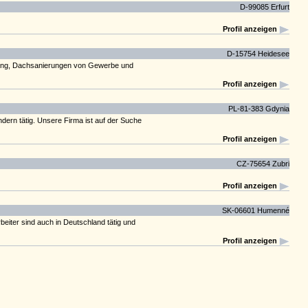
D-99085 Erfurt
Profil anzeigen
D-15754 Heidesee
erung, Dachsanierungen von Gewerbe und
Profil anzeigen
PL-81-383 Gdynia
ern tätig. Unsere Firma ist auf der Suche
Profil anzeigen
CZ-75654 Zubri
Profil anzeigen
SK-06601 Humenné
eiter sind auch in Deutschland tätig und
Profil anzeigen