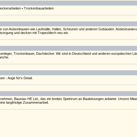
deckerarbeiten • Trockenbauarbeiten
age von Asbestbauten wie Laufställe, Hallen, Scheunen und anderen Gebäuden. Asbestsani
tsorgung und decken mit Trapezblech neu ein.
senleger, Trockenbauer, Dachdecker. Wir sind in Deutschland und anderen europäischen Länd
anche.
n - Auge für's Detail.
nehmen, Baustav-HE Ltd., das ein breites Spektrum an Bauleistungen anbietet. Unsere Mitarb
ine langfristige Zusammenarbeit.