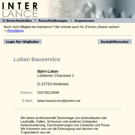
Noch nicht Mitglied bei Interlance? Hier könnte auch Ihr (Firmen-)Name stehen!
->
Anmeldung
Luban Bauservice
Björn Luban
Lübbener Chaussee 1
D-15754 Heidesee
Telefon:
015736219599
E-Mail:
luban.bauservice@proton.me
Wir bieten professionelle Demontage von Asbestbauten wie
Laufställe, Hallen, Scheunen und anderen Gebäuden.
Asbestsanierung, Dachsanierungen von Gewerbe und Privat.
Wir kümmern uns um die Entsorgung und decken mit
Trapezblech neu ein.