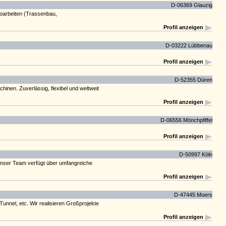
D-06369 Glauzig
roarbeiten (Trassenbau,
Profil anzeigen
D-03222 Lübbenau
Profil anzeigen
D-52355 Düren
inen. Zuverlässig, flexibel und weltweit
Profil anzeigen
D-06556 Mönchpfiffel
Profil anzeigen
D-50997 Köln
 Unser Team verfügt über umfangreiche
Profil anzeigen
D-47445 Moers
unnel, etc. Wir realisieren Großprojekte
Profil anzeigen