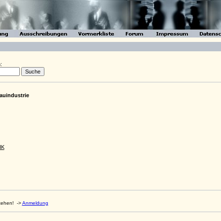
:
auindustrie
HK
stehen!
->
Anmeldung