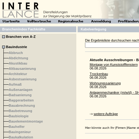
Branchenindex Fachkräfte
Kabelverlegung
Branchen von A-Z
Die Ergebnisliste durchsuchen nach
Bauindustrie
Abbruch
Abdichtung
Aktuelle Ausschreibungen - B
Akustikbau
Montage von Kunststofffenstern
06.08.2026
Altbausanierung
Architektur
Trockenbau
06.08.2026
Asbestsanierung
Wohnungssanierung
Aufmaß
06.08.2026
Außenanlagen
Anlagenmechaniker (m/w/d) - S
Badsanierung
06.08.2026
Baggerarbeiten
Bauabrechnung
Baubetreuung
->
weitere Aufträge
Baubiologie
Bauelementmontage
Bauhelfer
Hier könnte auch Ihr (Firmen-)Name 
Bauingenieur
Baukalkulation