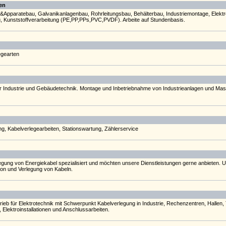
en
n&Apparatebau, Galvanikanlagenbau, Rohrleitungsbau, Behälterbau, Industriemontage, Elekt
u, Kunststoffverarbeitung (PE,PP,PPs,PVC,PVDF). Arbeite auf Stundenbasis.
egearten
r Industrie und Gebäudetechnik. Montage und Inbetriebnahme von Industrieanlagen und Masch
ng, Kabelverlegearbeiten, Stationswartung, Zählerservice
rlegung von Energiekabel spezialisiert und möchten unsere Dienstleistungen gerne anbieten.
tion und Verlegung von Kabeln.
b für Elektrotechnik mit Schwerpunkt Kabelverlegung in Industrie, Rechenzentren, Hallen, T
Elektroinstallationen und Anschlussarbeiten.