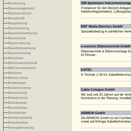
SIM Spielmann Industriemontag
Bauleitung
Freelancer für den Bereich Anlage
Baumanagement
Kabelverlegearbeiten), Lüftungsba
Baumaschinist
Bauphysik
Bauplanung
EMT Media Electrics GmbH
Baureinigung
Spezialkabelzug in sämtlichen Verl
Baustahlverlegung
Bautechnik
Bautrocknung
e-connect Elektrotechnik GmbH
Bauüberwachung
Elektrotechnik & Elektromontage fü
Bauzeichnung
im Einsatz.
Betonbau
Betontrenntechnik
BIM-Koordination
KATEC
Blechner
E-Technik 1-30 kV, Kabelfehlerortu
Blower-Door
Bodenleger
Bodensysteme
Cable Cologne GmbH
Bohrtechnik
Wir sind seit 20 Jahren auf die Ve
Brandschutz
Kenntnisse in der Planung, Installa
Brückenbau
Brunnenbau
Dachdecker
ARIMON GmbH
Deckensysteme
Die ARIMON GmbH ist ein Fachbetrie
sowie auf Anfrage Kabelbühnenbau, 
Eisenflechter
Energieberatung