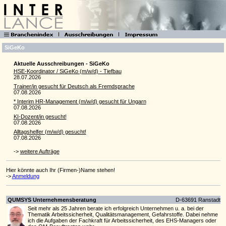
SiGeKo
Aktuelle Ausschreibungen - SiGeKo
HSE-Koordinator / SiGeKo (m/w/d) - Tiefbau
28.07.2026
Trainer/in gesucht für Deutsch als Fremdsprache
07.08.2026
* Interim HR-Manage­ment (m/w/d) gesucht für Ungarn
07.08.2026
KI-Dozent/in gesucht!
07.08.2026
Alltagshelfer (m/w/d) gesucht!
07.08.2026
->
weitere Aufträge
Hier könnte auch Ihr (Firmen-)Name stehen!
->
Anmeldung
QUMSYS Unternehmensberatung
D-63691 Ranstadt
Seit mehr als 25 Jahren berate ich erfolgreich Unternehmen u. a. bei der
Thematik Arbeitssicherheit, Qualitätsmanagement, Gefahrstoffe. Dabei nehme
ich die Aufgaben der Fachkraft für Arbeitssicherheit, des EHS-Managers oder