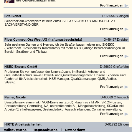
des QM-Beauftragten wahr.
Profil anzeigen
Sifa-Sicher
D-63654 Büdingen
Sicherheit am Arbeitsplatz ist kein Zufall! SIFFA / SIGEKO / BRANDSCHUTZ /
SACHVERSTÄNDIGER
Profil anzeigen
Fiber Connect Ost West UG (haftungsbeschränkt)
D-49457 Drebber
Sehr geehrten Damen und Herren, ich bin Straßenbauermeister und SIGEKO
(Sicherheits-Gesundheits-Koordinator) mit mehr als 30-jährige Berufserfahrungen im
Bereich Straßen- und Tiefbau.
Profil anzeigen
HSEQ Experts GmbH
D-26629 Großefehn
Profitieren Sie von umfassender Unterstützung im Bereich Arbeits- und
Gesundheitsschutz sowie Umwelt- und Qualitätsmanagement. Unsere Experten sind:
Fachkraft für Arbeitssicherheit. HSE Manager. Qualitätsmanager, QMB, Auditor.
SiGeKo.
Profil anzeigen
Perner, Nicole
D-63069 Offenbach
Baustellensekretärin (inkl. VOB-Briefe auf Zuruf), -kauffrau inkl. AR, SR,OP-Listen,
Fortschreibung Controlling, NA, unterstützende BL, Mängelbearbeitung, SiGeKo inkl.
Arbeits-/Ersthelferpapiere, Bestandsdoku, Ausschreibungen, Containerverwaltung.
Profil anzeigen
HIRTE Arbeitssicherheit
D-91792 Ellingen
Profitieren Sie von unserer großen Erfahrung rund um die Arbeitssicherheit!