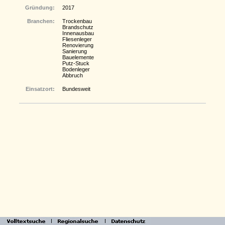
Gründung:
2017
Branchen:
Trockenbau
Brandschutz
Innenausbau
Fliesenleger
Renovierung
Sanierung
Bauelemente
Putz-Stuck
Bodenleger
Abbruch
Einsatzort:
Bundesweit