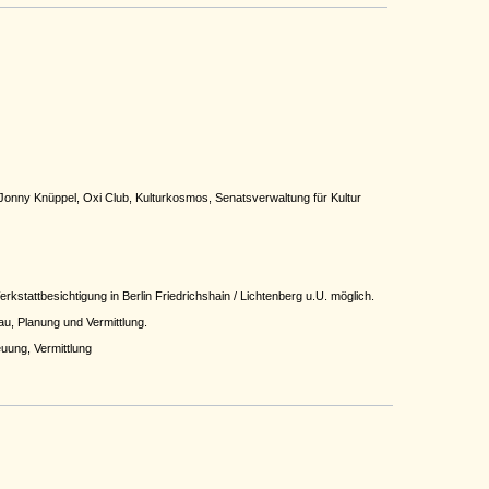
Jonny Knüppel, Oxi Club, Kulturkosmos, Senatsverwaltung für Kultur
kstattbesichtigung in Berlin Friedrichshain / Lichtenberg u.U. möglich.
au, Planung und Vermittlung.
uung, Vermittlung