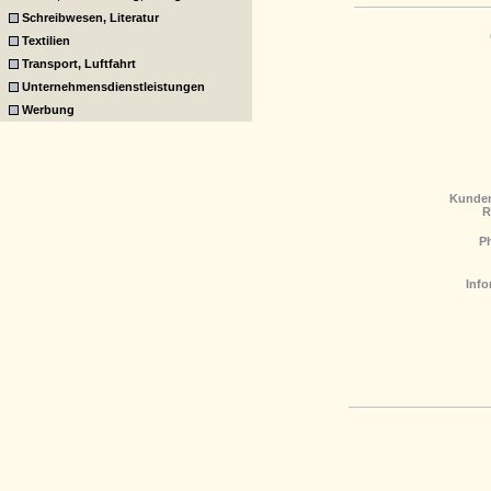
Schreibwesen, Literatur
Textilien
Transport, Luftfahrt
Unternehmensdienstleistungen
Werbung
Kunden
R
P
Info