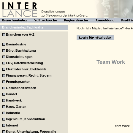
Branchenindex Fachkräfte
Noch nicht Mitglied bei Interlance? Hier
Branchen von A-Z
Bauindustrie
Büro, Buchhaltung
Dienstleistungen
Team Work
EDV, Datenverarbeitung
Elektrotechnik, Elektronik
Finanzwesen, Recht, Steuern
Fremdsprachen
Gesundheitswesen
Handel
Handwerk
Haus, Garten
Industrie
Ingenieure, Konstruktion
Internet
Team Work - 
Kunst, Unterhaltung, Fotografie