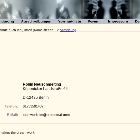
 könnte auch Ihr (Firmen-)Name stehen! ->
Anmeldung
Robin Neuschmelting
Köpenicker Landstraße 64
D-12435 Berlin
Telefon:
01733591487
E-Mail:
teamwork.bln@protonmail.com
makes the dream work