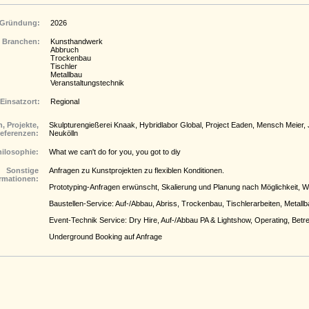
Gründung:
2026
Branchen:
Kunsthandwerk
Abbruch
Trockenbau
Tischler
Metallbau
Veranstaltungstechnik
Einsatzort:
Regional
, Projekte,
Skulpturengießerei Knaak, Hybridlabor Global, Project Eaden, Mensch Meier, 
eferenzen:
Neukölln
hilosophie:
What we can't do for you, you got to diy
Sonstige
Anfragen zu Kunstprojekten zu flexiblen Konditionen.
rmationen:
Prototyping-Anfragen erwünscht, Skalierung und Planung nach Möglichkeit, Wer
Baustellen-Service: Auf-/Abbau, Abriss, Trockenbau, Tischlerarbeiten, Metallb
Event-Technik Service: Dry Hire, Auf-/Abbau PA & Lightshow, Operating, Betre
Underground Booking auf Anfrage