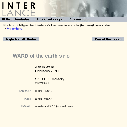
Noch nicht Mitglied bei Interlance? Hier könnte auch Ihr (Firmen-)Name stehen!
->
Anmeldung
WARD of the earth s r o
Adam Ward
Pribinova 21/11
SK-90101 Malacky
Slowakei
Telefon:
0919166882
Fax:
0919166882
E-Mail:
wardward0014@gmail.com