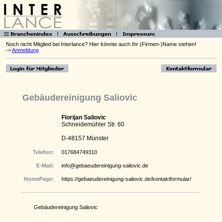
Noch nicht Mitglied bei Interlance? Hier könnte auch Ihr (Firmen-)Name stehen!
->
Anmeldung
Gebäudereinigung Saliovic
Florijan Saliovic
Schneidemühler Str. 60
D-48157 Münster
Telefon:
017684749310
E-Mail:
info@gebaeudereinigung-saliovic.de
HomePage:
https://gebaeudereinigung-saliovic.de/kontaktformular/
Gebäudereinigung Saliovic