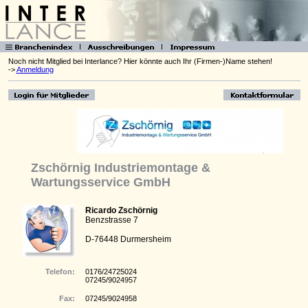
Noch nicht Mitglied bei Interlance? Hier könnte auch Ihr (Firmen-)Name stehen!
->
Anmeldung
Zschörnig Industriemontage &
Wartungsservice GmbH
Ricardo Zschörnig
Benzstrasse 7
D-76448 Durmersheim
Telefon:
0176/24725024
07245/9024957
Fax:
07245/9024958