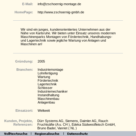
E-Mail:
info@zschoernig-montage.de
HomePage:
http://www.zschoernig-gmbh.de
Wir sind ein junges, kundenorientiertes Unternehmen aus der
Nähe von Karlsruhe. Wir bieten unter Einsatz unseres modernen
Maschinenparks Montagen von Fördertechnik, Handhabungs-
und Lagertechnik sowie jegliche Wartung von Anlagen und
Maschinen an!
Gründung:
2005
Branchen:
Industriemontage
Lohnfertigung
Wartung
Fördertechnik
Lagertechnik
Schlosser
Industriemechaniker
Instandhaltung
Maschinenbau
Anlagenbau
Einsatzort:
Weltweit
Kunden, Projekte,
Dürr Systems AG, Siemens, Daimler AG, Rauch
Referenzen:
Fruchtsäfte (A u. CH ), Edeka Südwestfleisch GmbH,
Bruno Bader, Vanriet ( NL )