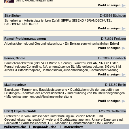
des QM-Beauftragten wahr.
Profil anzeigen
Sifa-Sicher
D-63654 Büdingen
Sicherheit am Arbeitsplatz ist kein Zufall! SIFFA / SIGEKO / BRANDSCHUTZ /
SACHVERSTÄNDIGER
Profil anzeigen
Rampf-Projektmanagement
D-71691 Freiberg
Arbeitssicherheit und Gesundheitsschutz - Ein Beitrag zum wirtschaftlichen Erfolg!
Profil anzeigen
Perner, Nicole
D-63069 Offenbach
Baustellensekretärin (inkl. VOB-Briefe auf Zuruf), -kauffrau inkl. AR, SR,OP-Listen,
Fortschreibung Controlling, NA, unterstützende BL, Mängelbearbeitung, SiGeKo inkl.
Arbeits-/Ersthelferpapiere, Bestandsdoku, Ausschreibungen, Containerverwaltung.
Profil anzeigen
Mati Ingenieur
D-13189 Berlin
Bauleitung • Termin- und Bauablaufsteuerung • Qualitätskontrolle der ausgeführten
Leistungen • Kontrolle der Arbeitssicherheit • Durchführung von Baustellenbegehungen
• Mängelmanagement und Abnahmevorbereitung
Profil anzeigen
HSEQ Experts GmbH
D-26629 Großefehn
Profitieren Sie von umfassender Unterstützung im Bereich Arbeits- und
Gesundheitsschutz sowie Umwelt- und Qualitätsmanagement. Unsere Experten sind:
Fachkraft für Arbeitssicherheit. HSE Manager. Qualitätsmanager, QMB, Auditor.
SiGeKo.