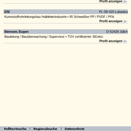
Profil anzeigen
DSI
PL-58-420 Lubawka
Kunststoffrohrleitungsbau Halbleiterindustrie • IR Schweißen PP / PVDF / PFA
Profil anzeigen
Illenseer, Eugen
D-52428 Jülich
Bauleitung / Bauüberwachung / Supervisor • TÜV zertifizierter SiGeko
Profil anzeigen