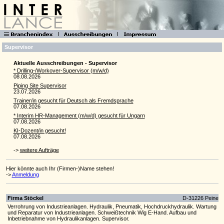
Supervisor
Aktuelle Ausschreibungen - Supervisor
* Drilling-/Workover-Supervisor (m/w/d)
08.08.2026
Piping Site Supervisor
23.07.2026
Trainer/in gesucht für Deutsch als Fremdsprache
07.08.2026
* Interim HR-Manage­ment (m/w/d) gesucht für Ungarn
07.08.2026
KI-Dozent/in gesucht!
07.08.2026
->
weitere Aufträge
Hier könnte auch Ihr (Firmen-)Name stehen!
->
Anmeldung
Firma Stöckel
D-31226 Peine
Verrohrung von Industrieanlagen. Hydraulik, Pneumatik, Hochdruckhydraulik. Wartung
und Reparatur von Industrieanlagen. Schweißtechnik Wig E-Hand. Aufbau und
Inbetriebnahme von Hydraulikanlagen. Supervisor.