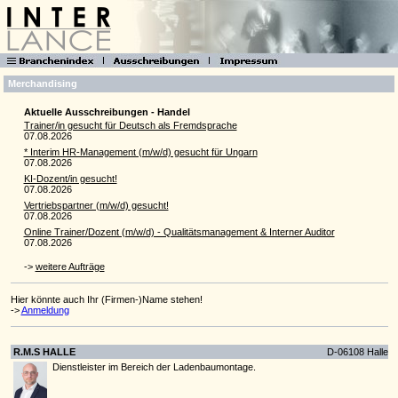
Merchandising
Aktuelle Ausschreibungen - Handel
Trainer/in gesucht für Deutsch als Fremdsprache
07.08.2026
* Interim HR-Manage­ment (m/w/d) gesucht für Ungarn
07.08.2026
KI-Dozent/in gesucht!
07.08.2026
Vertriebspartner (m/w/d) gesucht!
07.08.2026
Online Trainer/Dozent (m/w/d) - Qualitätsmanagement & Interner Auditor
07.08.2026
->
weitere Aufträge
Hier könnte auch Ihr (Firmen-)Name stehen!
->
Anmeldung
R.M.S HALLE
D-06108 Halle
Dienstleister im Bereich der Ladenbaumontage.