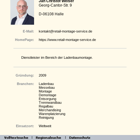
Jan Christof Weiser
Georg-Cantor-Str. 9
D-06108 Halle
E-Mail:
kontakt@retail-montage-service.de
HomePage:
https://www.retail-montage-service.de
Dienstleister im Bereich der Ladenbaumontage.
Gründung:
2009
Branchen:
Ladenbau
Messebau
Montage
Demontage
Entsorgung
Trennwandbau
Regalbau
Merchandising
Warenplatzierung
Reinigung
Einsatzort:
Weltweit
Kunden, Projekte,
Telekom, Höffner, Mc-Fit, Karstadt, Aldi, Kaufland, KIK,