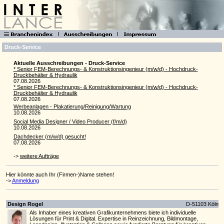
Druck-Service
Aktuelle Ausschreibungen - Druck-Service
* Senior FEM-Berechnungs- & Konstruktionsingenieur (m/w/d) - Hochdruck-
Druckbehälter & Hydraulik
07.08.2026
* Senior FEM-Berechnungs- & Konstruktionsingenieur (m/w/d) - Hochdruck-
Druckbehälter & Hydraulik
07.08.2026
Werbeanlagen - Plakatierung/Reinigung/Wartung
10.08.2026
Social Media Designer / Video Producer (f/m/d)
10.08.2026
Dachdecker (m/w/d) gesucht!
07.08.2026
->
weitere Aufträge
Hier könnte auch Ihr (Firmen-)Name stehen!
->
Anmeldung
Design Rogel
D-51103 Köln
Als Inhaber eines kreativen Grafikunternehmens biete ich individuelle
Lösungen für Print & Digital. Expertise in Reinzeichnung, Bildmontage,