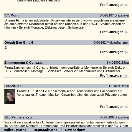
personelle Engpässe am Bau!
Profil anzeigen
F.T. Mont
SK-82107 Bratislava
Unsere Firma ist an industriellen Projekten interessiert, wo wir sowohl unsere eigenen
als auch externe Mitarbeiter direkt bei den Kunden aus den DACH-Staaten einsetzen
könnten - Bereich Montage, Elektroarbeiten, Schweissen.
Profil anzeigen
Gerath Bau GmbH
D-08262 Muldenhammer
El
Profil anzeigen
Zimmermann & Co, s.r.o.
SK-01001 Zilina
Firma Zimmermann & Co, s.r.o. bietet Ihnen qualifizierte Monteure im Bereich Elektro,
HLS, Bauarbeiten, Montage - Schlosser, Schweißer, Mechaniker und Hilfsarbeiter.
Profil anzeigen
Brandt-TEC
D-10409 Berlin
Brandt TEC ist seit 2007 ein technischer Dienstleister und Fachhandel für
Veranstalter, Theater, Musiker, Gewerbetreibende, aber auch Privatpersonen.
Profil anzeigen
J&L Partners s.r.o.
SK-83106 Bratislava
Wir sind ein slowakisches Unternehmen, spezialisiert auf Subunternehmerleistungen
im Bereich der Montage-, Demontage- und Elektroinstallationsarbeiten in der EU. Offen
für langfristige und kurzfristige Zusammenarbeit, suchen wir Partner.