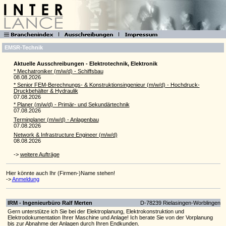
EMSR-Technik
Aktuelle Ausschreibungen - Elektrotechnik, Elektronik
* Mechatroniker (m/w/d) - Schiffsbau
08.08.2026
* Senior FEM-Berechnungs- & Konstruktionsingenieur (m/w/d) - Hochdruck-
Druckbehälter & Hydraulik
07.08.2026
* Planer (m/w/d) - Primär- und Sekundärtechnik
07.08.2026
Terminplaner (m/w/d) - Anlagenbau
07.08.2026
Network & Infrastructure Engineer (m/w/d)
08.08.2026
->
weitere Aufträge
Hier könnte auch Ihr (Firmen-)Name stehen!
->
Anmeldung
IRM - Ingenieurbüro Ralf Merten
D-78239 Rielasingen-Worblingen
Gern unterstütze ich Sie bei der Elektroplanung, Elektrokonstruktion und
Elektrodokumentation Ihrer Maschine und Anlage! Ich berate Sie von der Vorplanung
bis zur Abnahme der Anlagen durch Ihren Endkunden.