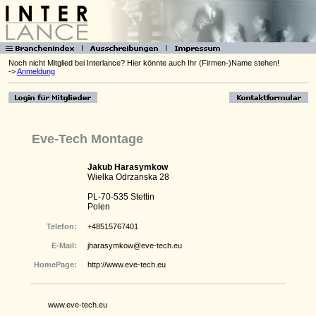
Noch nicht Mitglied bei Interlance? Hier könnte auch Ihr (Firmen-)Name stehen!
->
Anmeldung
Eve-Tech Montage
Jakub Harasymkow
Wielka Odrzanska 28
PL-70-535 Stettin
Polen
Telefon:
+48515767401
E-Mail:
jharasymkow@eve-tech.eu
HomePage:
http://www.eve-tech.eu
www.eve-tech.eu