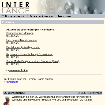
Folierung
Aktuelle Ausschreibungen - Handwerk
Sonnenschutz-Montage
08.08.2026
Umzug und Möbelmontage
08.08.2026
Dachdecker (m/w/d) gesucht!
07.08.2026
Reparatur / Instandhaltung / Renovierung
07.08.2026
Social Media Designer / Video Producer (f/m/d)
08.08.2026
->
weitere Aufträge
Hier könnte auch Ihr (Firmen-)Name stehen!
->
Anmeldung
SG Werbeagentur
D-59394 Nordkirchen
Willkommen bei der SG Werbeagentur, Ihrer Anlaufstelle für innovative
Werbung und individuelle Produkte. Wir setzen Ihre Ideen in die Tat um!