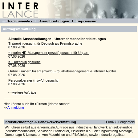
Auftragsvermittlung
Aktuelle Ausschreibungen - Unternehmensdienstleistungen
Trainer/in gesucht für Deutsch als Fremdsprache
07.08.2026
* Interim HR-Manage­ment (m/w/d) gesucht für Ungarn
07.08.2026
KI-Dozent/in gesucht!
07.08.2026
Online Trainer/Dozent (m/w/d) - Qualitätsmanagement & Interner Auditor
07.08.2026
Personalberater (m/w/d) gesucht!
07.08.2026
->
weitere Aufträge
Hier könnte auch Ihr (Firmen-)Name stehen!
->
Anmeldung
Industriemontage & Handwerkervermittlung
D-08485 Lengenfeld
Wir führen selbst aus & vermitteln Aufträge aus Industrie & Handwerk an selbständige
Industriemechaniker, Schlosser, Stahlbauer, Elektriker u.ä. Leistungsumfang Montage,
Demontage & Umsetzen von Maschinen und Fließlinien, sowie Industrieregalbau.