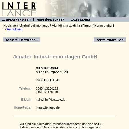
Noch nicht Mitglied bei Interlance? Hier könnte auch Ihr (Firmen-)Name stehen!
->
Anmeldung
Jenatec Industriemontagen GmbH
Manuel Stolze
Magdeburger-Str. 23
D-06112 Halle
Telefon:
0345/ 13160222
0151/ 61178048
E-Mail:
halle.info@jenatec.de
HomePage:
https://jenatec.de
Wir sind ein deutscher Personaldienstleister, der sich seit 10
Jahren auf dem Markt in der Vermittlung von Aufträgen an