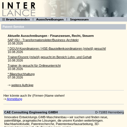
Patent-Service
Aktuelle Ausschreibungen - Finanzwesen, Recht, Steuern
SAP ISU - Transformationsleiter/Business-Architekt
10.08.2026
* DGUV-Koordinatoren / HSE-Baustellenkoordinatoren (m/w/d) gesucht!
10.08.2026
Trainer/Dozent (m/w/d) gesucht im Bereich Lohn- und Gehalt
10.08.2026
Trainer /in gesucht für Onlineunterricht
10.08.2026
* Bilanzbuchhaltung
07.08.2026
->
weitere Aufträge
Hier könnte auch Ihr (Firmen-)Name stehen!
->
Anmeldung
CAE Consulting Engineering GMBH
D-71083 Herrenberg
Innovative Entwicklungs.GMB-Maschinenbau • wir suchen und finden neue,
patentfähige, pragmatische Lösungen, die unsere Kunden weiterbringen.
Machbarkeitstudie, Patentrecherche, Patententwurfausarbeitung, 3D-