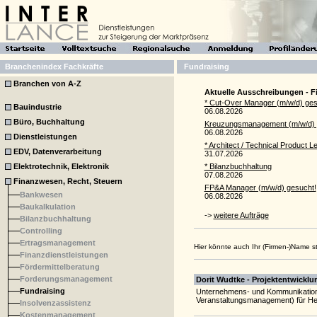
Branchenindex Fachkräfte
Fundraising
Branchen von A-Z
Aktuelle Ausschreibungen - F
* Cut-Over Manager (m/w/d) ges
Bauindustrie
06.08.2026
Büro, Buchhaltung
Kreuzungsmanagement (m/w/d) 
06.08.2026
Dienstleistungen
* Architect / Technical Product 
EDV, Datenverarbeitung
31.07.2026
Elektrotechnik, Elektronik
* Bilanzbuchhaltung
07.08.2026
Finanzwesen, Recht, Steuern
FP&A Manager (m/w/d) gesucht!
Bankwesen
06.08.2026
Baukalkulation
->
weitere Aufträge
Bilanzbuchhaltung
Controlling
Ertragsmanagement
Hier könnte auch Ihr (Firmen-)Name 
Finanzdienstleistungen
Fördermittelberatung
Forderungsmanagement
Dorit Wudtke - Projektentwickl
Fundraising
Unternehmens- und Kommunikations
Veranstaltungsmanagement) für Hea
Insolvenzassistenz
Kostenmanagement