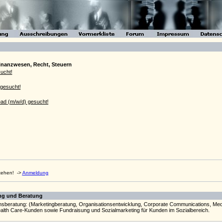
inanzwesen, Recht, Steuern
ucht!
gesucht!
Lead (m/w/d) gesucht!
stehen!
->
Anmeldung
ung und Beratung
beratung: (Marketingberatung, Organisationsentwicklung, Corporate Communications, Medi
lth Care-Kunden sowie Fundraisung und Sozialmarketing für Kunden im Sozialbereich.