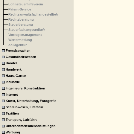
Lohnsteuerhilfeverein
Patent-Service
Rechtsanwaltsfachangestellte/r
Rechtsberatung
Steuerberatung
Steuerfachangestellte/r
Vertragsmanagement
Wertermittlung
Zollagentur
Fremdsprachen
Gesundheitswesen
Handel
Handwerk
Haus, Garten
Industrie
Ingenieure, Konstruktion
Internet
Kunst, Unterhaltung, Fotografie
Schreibwesen, Literatur
Textilien
Transport, Luftfahrt
Unternehmensdienstleistungen
Werbung