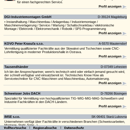
für einen fachgerechten Service.
Profil anzeigen
DGI-Industriemontagen GmbH
D-39124 Magdeburg
• Instandhaltung / Maschinenbau / Anlagenbau / Industriemontage /
Maschinenverlagerung / Service / Wartung / Schaltschrankbau / elektronische
Montage / Elektronik / Elektromechanik / Robotik / SPS-Programmierung
Profil anzeigen
KOVO Peter Krasuľa s.r.o.
A-5570 Mauterndorf
Vermittlung qualifizierter Fachkräfte aus der Slowakei und Tschechien sowie CNC-
Lohnfertigung in moderner Produktionshalle in Ostrava.
Profil anzeigen
Tausendhänder
D-07349 Lehesten
Ich bin der Ansprechpartner, wenn's technisch wird oder einfach jemand gesucht wird,
der schnell verfügbar und einsatzbereit ist. Technisches Know How als
Servicetechniker für CNC-Maschinen und Maschinenbau, Automatisierung.
Profil anzeigen
Schweisser Jobs DACH
D-78266 Büsingen
Spezialist für Vermittlung von hochqualifizierten TIG-WIG-MIG-MAG-Schweißern und
Industrie-Fachkräften in den DACH-Ländern.
Profil anzeigen
IMSE s.r.o.
SK-06401 Stará Lubovna
Unternehmen verfügt über Fachkräfte in verschiedenen Branchen (Schweissarbeiten,
Montage, Stahl, Solar...)
Profil anzeigen