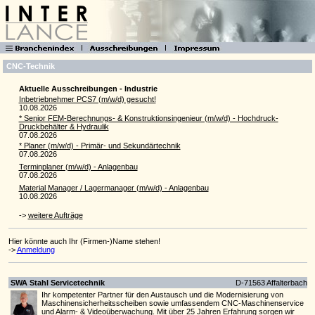
CNC-Technik
Aktuelle Ausschreibungen - Industrie
Inbetriebnehmer PCS7 (m/w/d) gesucht!
10.08.2026
* Senior FEM-Berechnungs- & Konstruktionsingenieur (m/w/d) - Hochdruck-
Druckbehälter & Hydraulik
07.08.2026
* Planer (m/w/d) - Primär- und Sekundärtechnik
07.08.2026
Terminplaner (m/w/d) - Anlagenbau
07.08.2026
Material Manager / Lagermanager (m/w/d) - Anlagenbau
10.08.2026
->
weitere Aufträge
Hier könnte auch Ihr (Firmen-)Name stehen!
->
Anmeldung
SWA Stahl Servicetechnik
D-71563 Affalterbach
Ihr kompetenter Partner für den Austausch und die Modernisierung von
Maschinensicherheitsscheiben sowie umfassendem CNC-Maschinenservice
und Alarm- & Videoüberwachung. Mit über 25 Jahren Erfahrung sorgen wir