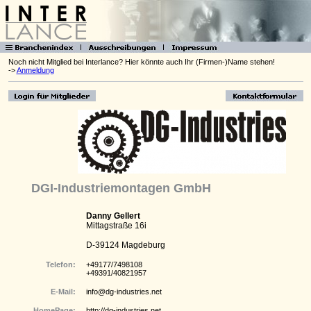
Noch nicht Mitglied bei Interlance? Hier könnte auch Ihr (Firmen-)Name stehen!
->
Anmeldung
DGI-Industriemontagen GmbH
Danny Gellert
Mittagstraße 16i
D-39124 Magdeburg
Telefon:
+49177/7498108
+49391/40821957
E-Mail:
info@dg-industries.net
HomePage:
http://dg-industries.net