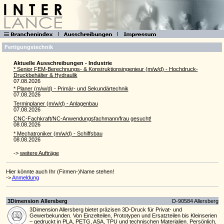
Fertigungstechnik
Aktuelle Ausschreibungen - Industrie
* Senior FEM-Berechnungs- & Konstruktionsingenieur (m/w/d) - Hochdruck-
Druckbehälter & Hydraulik
07.08.2026
* Planer (m/w/d) - Primär- und Sekundärtechnik
07.08.2026
Terminplaner (m/w/d) - Anlagenbau
07.08.2026
CNC-Fachkraft/NC-Anwendungsfachmann/frau gesucht!
08.08.2026
* Mechatroniker (m/w/d) - Schiffsbau
08.08.2026
->
weitere Aufträge
Hier könnte auch Ihr (Firmen-)Name stehen!
->
Anmeldung
3Dimension Allersberg
D-90584 Allersberg
3Dimension Allersberg bietet präzisen 3D-Druck für Privat- und
Gewerbekunden. Von Einzelteilen, Prototypen und Ersatzteilen bis Kleinserien
– gedruckt in PLA, PETG, ASA, TPU und technischen Materialien. Persönlich,