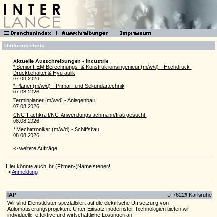
Umformtechnik
Aktuelle Ausschreibungen - Industrie
* Senior FEM-Berechnungs- & Konstruktionsingenieur (m/w/d) - Hochdruck-
Druckbehälter & Hydraulik
07.08.2026
* Planer (m/w/d) - Primär- und Sekundärtechnik
07.08.2026
Terminplaner (m/w/d) - Anlagenbau
07.08.2026
CNC-Fachkraft/NC-Anwendungsfachmann/frau gesucht!
08.08.2026
* Mechatroniker (m/w/d) - Schiffsbau
08.08.2026
->
weitere Aufträge
Hier könnte auch Ihr (Firmen-)Name stehen!
->
Anmeldung
IAP
D-76229 Karlsruhe
Wir sind Dienstleister spezialisiert auf die elektrische Umsetzung von
Automatisierungsprojekten. Unter Einsatz modernster Technologien bieten wir
individuelle, effektive und wirtschaftliche Lösungen an.