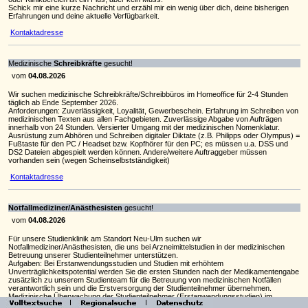
Schick mir eine kurze Nachricht und erzähl mir ein wenig über dich, deine bisherigen
Erfahrungen und deine aktuelle Verfügbarkeit.
Kontaktadresse
Medizinische
Schreibkräfte
gesucht!
vom
04.08.2026
Wir suchen medizinische Schreibkräfte/Schreibbüros im Homeoffice für 2-4 Stunden
täglich ab Ende September 2026.
Anforderungen: Zuverlässigkeit, Loyalität, Gewerbeschein. Erfahrung im Schreiben von
medizinischen Texten aus allen Fachgebieten. Zuverlässige Abgabe von Aufträgen
innerhalb von 24 Stunden. Versierter Umgang mit der medizinischen Nomenklatur.
Ausrüstung zum Abhören und Schreiben digitaler Diktate (z.B. Philipps oder Olympus) =
Fußtaste für den PC / Headset bzw. Kopfhörer für den PC; es müssen u.a. DSS und
DS2 Dateien abgespielt werden können. Andere/weitere Auftraggeber müssen
vorhanden sein (wegen Scheinselbstständigkeit)
Kontaktadresse
Notfallmediziner/Anästhesisten
gesucht!
vom
04.08.2026
Für unsere Studienklinik am Standort Neu-Ulm suchen wir
Notfallmediziner/Anästhesisten, die uns bei Arzneimittelstudien in der medizinischen
Betreuung unserer Studienteilnehmer unterstützen.
Aufgaben: Bei Erstanwendungsstudien und Studien mit erhöhtem
Unverträglichkeitspotential werden Sie die ersten Stunden nach der Medikamentengabe
zusätzlich zu unserem Studienteam für die Betreuung von medizinischen Notfällen
verantwortlich sein und die Erstversorgung der Studienteilnehmer übernehmen.
Medizinische Überwachung der Studienteilnehmer (Erstanwendungsstudien) im
Rahmen von Anwesenheitsbereitschaftsdiensten.