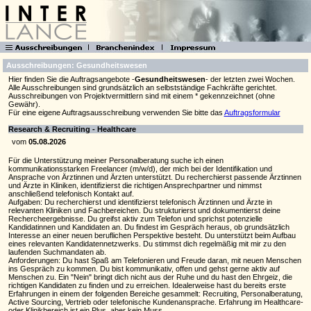
Ausschreibungen: Gesundheitswesen
Hier finden Sie die Auftragsangebote -
Gesundheitswesen
- der letzten zwei Wochen.
Alle Ausschreibungen sind grundsätzlich an selbstständige Fachkräfte gerichtet.
Ausschreibungen von Projektvermittlern sind mit einem * gekennzeichnet (ohne
Gewähr).
Für eine eigene Auftragsausschreibung verwenden Sie bitte das
Auftragsformular
Research & Recruiting - Healthcare
vom
05.08.2026
Für die Unterstützung meiner Personalberatung suche ich einen
kommunikationsstarken Freelancer (m/w/d), der mich bei der Identifikation und
Ansprache von Ärztinnen und Ärzten unterstützt. Du recherchierst passende Ärztinnen
und Ärzte in Kliniken, identifizierst die richtigen Ansprechpartner und nimmst
anschließend telefonisch Kontakt auf.
Aufgaben: Du recherchierst und identifizierst telefonisch Ärztinnen und Ärzte in
relevanten Kliniken und Fachbereichen. Du strukturierst und dokumentierst deine
Rechercheergebnisse. Du greifst aktiv zum Telefon und sprichst potenzielle
Kandidatinnen und Kandidaten an. Du findest im Gespräch heraus, ob grundsätzlich
Interesse an einer neuen beruflichen Perspektive besteht. Du unterstützt beim Aufbau
eines relevanten Kandidatennetzwerks. Du stimmst dich regelmäßig mit mir zu den
laufenden Suchmandaten ab.
Anforderungen: Du hast Spaß am Telefonieren und Freude daran, mit neuen Menschen
ins Gespräch zu kommen. Du bist kommunikativ, offen und gehst gerne aktiv auf
Menschen zu. Ein "Nein" bringt dich nicht aus der Ruhe und du hast den Ehrgeiz, die
richtigen Kandidaten zu finden und zu erreichen. Idealerweise hast du bereits erste
Erfahrungen in einem der folgenden Bereiche gesammelt: Recruiting, Personalberatung,
Active Sourcing, Vertrieb oder telefonische Kundenansprache. Erfahrung im Healthcare-
oder Klinikbereich ist ein Plus, aber kein Muss.