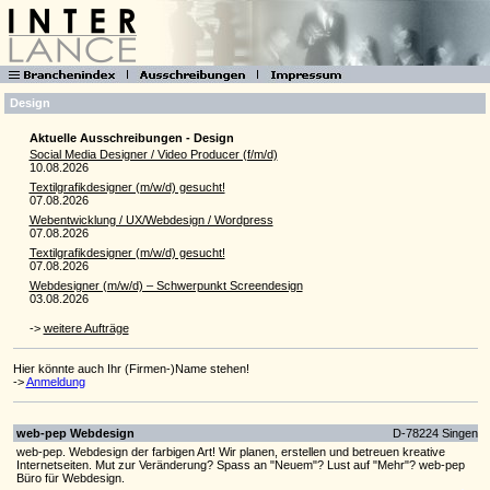
Design
Aktuelle Ausschreibungen - Design
Social Media Designer / Video Producer (f/m/d)
10.08.2026
Textilgrafikdesigner (m/w/d) gesucht!
07.08.2026
Webentwicklung / UX/Webdesign / Wordpress
07.08.2026
Textilgrafikdesigner (m/w/d) gesucht!
07.08.2026
Webdesigner (m/w/d) – Schwerpunkt Screendesign
03.08.2026
->
weitere Aufträge
Hier könnte auch Ihr (Firmen-)Name stehen!
->
Anmeldung
web-pep Webdesign
D-78224 Singen
web-pep. Webdesign der farbigen Art! Wir planen, erstellen und betreuen kreative
Internetseiten. Mut zur Veränderung? Spass an "Neuem"? Lust auf "Mehr"? web-pep
Büro für Webdesign.