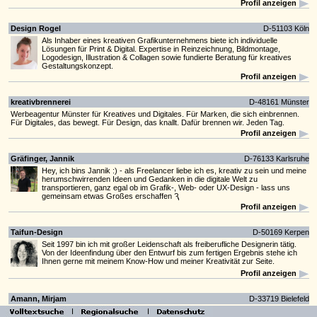
Profil anzeigen
Design Rogel
D-51103 Köln
Als Inhaber eines kreativen Grafikunternehmens biete ich individuelle
Lösungen für Print & Digital. Expertise in Reinzeichnung, Bildmontage,
Logodesign, Illustration & Collagen sowie fundierte Beratung für kreatives
Gestaltungskonzept.
Profil anzeigen
kreativbrennerei
D-48161 Münster
Werbeagentur Münster für Kreatives und Digitales. Für Marken, die sich einbrennen.
Für Digitales, das bewegt. Für Design, das knallt. Dafür brennen wir. Jeden Tag.
Profil anzeigen
Gräfinger, Jannik
D-76133 Karlsruhe
Hey, ich bins Jannik :) - als Freelancer liebe ich es, kreativ zu sein und meine
herumschwirrenden Ideen und Gedanken in die digitale Welt zu
transportieren, ganz egal ob im Grafik-, Web- oder UX-Design - lass uns
gemeinsam etwas Großes erschaffen Ԇ
Profil anzeigen
Taifun-Design
D-50169 Kerpen
Seit 1997 bin ich mit großer Leidenschaft als freiberufliche Designerin tätig.
Von der Ideenfindung über den Entwurf bis zum fertigen Ergebnis stehe ich
Ihnen gerne mit meinem Know-How und meiner Kreativität zur Seite.
Profil anzeigen
Amann, Mirjam
D-33719 Bielefeld
Ich wandle Ihre Worte in Graphiken um. Unternehmensleitfäden in Schaubilder, Storys