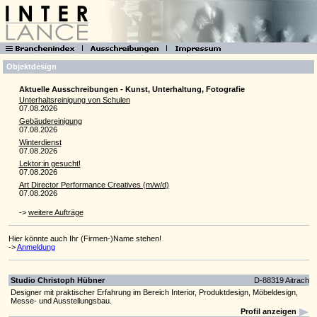
Objektdesign
Aktuelle Ausschreibungen - Kunst, Unterhaltung, Fotografie
Unterhaltsreinigung von Schulen
07.08.2026
Gebäudereinigung
07.08.2026
Winterdienst
07.08.2026
Lektor:in gesucht!
07.08.2026
Art Director Performance Creatives (m/w/d)
07.08.2026
->
weitere Aufträge
Hier könnte auch Ihr (Firmen-)Name stehen!
->
Anmeldung
Studio Christoph Hübner
D-88319 Aitrach
Designer mit praktischer Erfahrung im Bereich Interior, Produktdesign, Möbeldesign,
Messe- und Ausstellungsbau.
Profil anzeigen