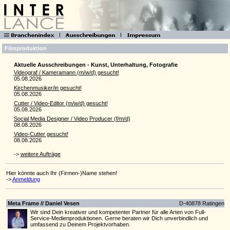
Filmproduktion
Aktuelle Ausschreibungen - Kunst, Unterhaltung, Fotografie
Videograf / Kameramann (m/w/d) gesucht!
05.08.2026
Kirchenmusiker/in gesucht!
05.08.2026
Cutter / Video-Editor (m/w/d) gesucht!
05.08.2026
Social Media Designer / Video Producer (f/m/d)
08.08.2026
Video-Cutter gesucht!
08.08.2026
->
weitere Aufträge
Hier könnte auch Ihr (Firmen-)Name stehen!
->
Anmeldung
Meta Frame // Daniel Vesen
D-40878 Ratingen
Wir sind Dein kreativer und kompetenter Partner für alle Arten von Full-
Service-Medienproduktionen. Gerne beraten wir Dich unverbindlich und
umfassend zu Deinem Projektvorhaben.