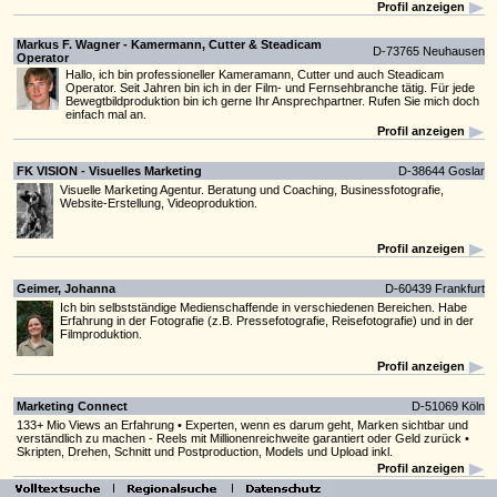
Profil anzeigen
Markus F. Wagner - Kamermann, Cutter & Steadicam
D-73765 Neuhausen
Operator
Hallo, ich bin professioneller Kameramann, Cutter und auch Steadicam
Operator. Seit Jahren bin ich in der Film- und Fernsehbranche tätig. Für jede
Bewegtbildproduktion bin ich gerne Ihr Ansprechpartner. Rufen Sie mich doch
einfach mal an.
Profil anzeigen
FK VISION - Visuelles Marketing
D-38644 Goslar
Visuelle Marketing Agentur. Beratung und Coaching, Businessfotografie,
Website-Erstellung, Videoproduktion.
Profil anzeigen
Geimer, Johanna
D-60439 Frankfurt
Ich bin selbstständige Medienschaffende in verschiedenen Bereichen. Habe
Erfahrung in der Fotografie (z.B. Pressefotografie, Reisefotografie) und in der
Filmproduktion.
Profil anzeigen
Marketing Connect
D-51069 Köln
133+ Mio Views an Erfahrung • Experten, wenn es darum geht, Marken sichtbar und
verständlich zu machen - Reels mit Millionenreichweite garantiert oder Geld zurück •
Skripten, Drehen, Schnitt und Postproduction, Models und Upload inkl.
Profil anzeigen