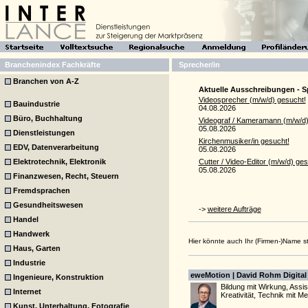
Branchenindex Fachkräfte
Sprecher/in
Branchen von A-Z
Aktuelle Ausschreibungen - S
Videosprecher (m/w/d) gesucht!
Bauindustrie
04.08.2026
Büro, Buchhaltung
Videograf / Kameramann (m/w/d)
05.08.2026
Dienstleistungen
Kirchenmusiker/in gesucht!
EDV, Datenverarbeitung
05.08.2026
Elektrotechnik, Elektronik
Cutter / Video-Editor (m/w/d) ges
05.08.2026
Finanzwesen, Recht, Steuern
Fremdsprachen
Gesundheitswesen
->
weitere Aufträge
Handel
Handwerk
Hier könnte auch Ihr (Firmen-)Name 
Haus, Garten
Industrie
eweMotion | David Rohm Digital
Ingenieure, Konstruktion
Bildung mit Wirkung, Assi
Internet
Kreativität, Technik mit 
Kunst, Unterhaltung, Fotografie