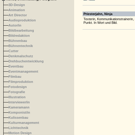
3D-Design
Animation
Priesterjahn, Ninja
Art Director
Texterin, Kommunikationstrainerin, 
Audioproduktion
Punkt. In Wort und Bild.
Autor/in
Bildbearbeitung
Bildredaktion
Bühnenbau
Bühnentechnik
Cutter
Denkmalschutz
Drehbuchentwicklung
Eventbau
Eventmanagement
Filmbau
Filmproduktion
Fotodesign
Fotografie
Illustration
Interviewer/in
Kameramann
Komponist/in
Kulissenbau
Kulturmanagement
Lichttechnik
Motion Design