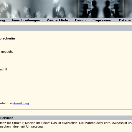
precher/in
 gesucht!
ucht!
stehen!
->
Anmeldung
 Services
stenz mit Struktur, Medien mit Seele: Das ist eweMotion. Die Marken eweLearn, eweAssist 
Menschen, Ideen mit Umsetzung.