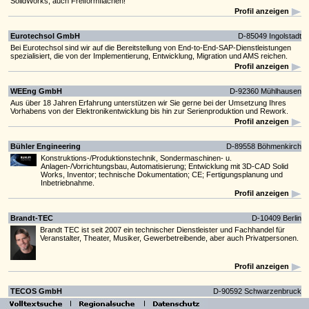
SolidWorks, auch Freiformflächen!
Profil anzeigen
Eurotechsol GmbH
D-85049 Ingolstadt
Bei Eurotechsol sind wir auf die Bereitstellung von End-to-End-SAP-Dienstleistungen
spezialisiert, die von der Implementierung, Entwicklung, Migration und AMS reichen.
Profil anzeigen
WEEng GmbH
D-92360 Mühlhausen
Aus über 18 Jahren Erfahrung unterstützen wir Sie gerne bei der Umsetzung Ihres
Vorhabens von der Elektronikentwicklung bis hin zur Serienproduktion und Rework.
Profil anzeigen
Bühler Engineering
D-89558 Böhmenkirch
Konstruktions-/Produktionstechnik, Sondermaschinen- u.
Anlagen-/Vorrichtungsbau, Automatisierung; Entwicklung mit 3D-CAD Solid
Works, Inventor; technische Dokumentation; CE; Fertigungsplanung und
Inbetriebnahme.
Profil anzeigen
Brandt-TEC
D-10409 Berlin
Brandt TEC ist seit 2007 ein technischer Dienstleister und Fachhandel für
Veranstalter, Theater, Musiker, Gewerbetreibende, aber auch Privatpersonen.
Profil anzeigen
TECOS GmbH
D-90592 Schwarzenbruck
Umsetzung komplexer Aufgabenstellungen in betriebswirtschaftliche und