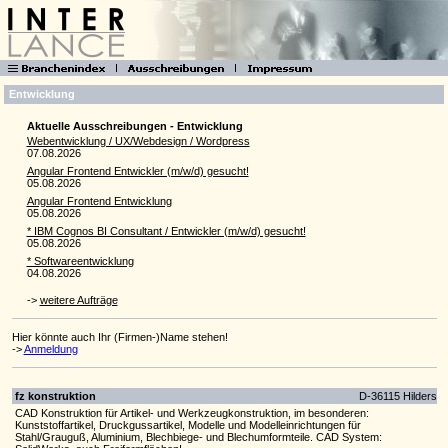
Entwicklung
Aktuelle Ausschreibungen - Entwicklung
Webentwicklung / UX/Webdesign / Wordpress
07.08.2026
Angular Frontend Entwickler (m/w/d) gesucht!
05.08.2026
Angular Frontend Entwicklung
05.08.2026
* IBM Cognos BI Consultant / Entwickler (m/w/d) gesucht!
05.08.2026
* Softwareentwicklung
04.08.2026
->
weitere Aufträge
Hier könnte auch Ihr (Firmen-)Name stehen!
->
Anmeldung
fz konstruktion
D-36115 Hilders
CAD Konstruktion für Artikel- und Werkzeugkonstruktion, im besonderen:
Kunststoffartikel, Druckgussartikel, Modelle und Modelleinrichtungen für
Stahl/Grauguß, Aluminium, Blechbiege- und Blechumformteile. CAD System: