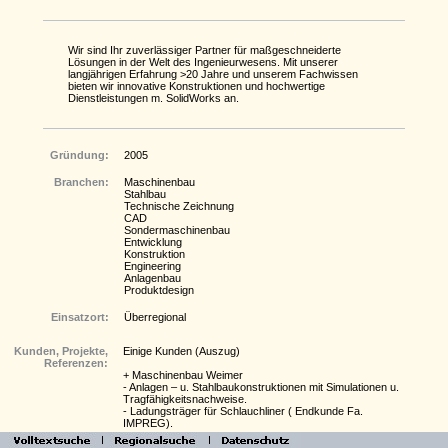
Wir sind Ihr zuverlässiger Partner für maßgeschneiderte
Lösungen in der Welt des Ingenieurwesens. Mit unserer
langjährigen Erfahrung >20 Jahre und unserem Fachwissen
bieten wir innovative Konstruktionen und hochwertige
Dienstleistungen m. SolidWorks an.
Gründung:
2005
Branchen:
Maschinenbau
Stahlbau
Technische Zeichnung
CAD
Sondermaschinenbau
Entwicklung
Konstruktion
Engineering
Anlagenbau
Produktdesign
Einsatzort:
Überregional
Kunden, Projekte,
Einige Kunden (Auszug)
Referenzen:
+ Maschinenbau Weimer
- Anlagen – u. Stahlbaukonstruktionen mit Simulationen u.
Tragfähigkeitsnachweise.
- Ladungsträger für Schlauchliner ( Endkunde Fa.
IMPREG).
+ Fibro GmbH