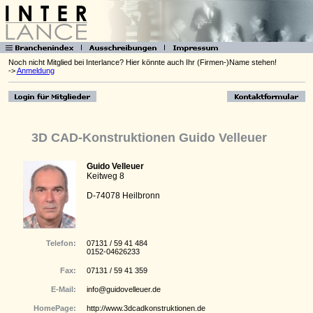
Noch nicht Mitglied bei Interlance? Hier könnte auch Ihr (Firmen-)Name stehen!
->
Anmeldung
3D CAD-Konstruktionen Guido Velleuer
Guido Velleuer
Keitweg 8
D-74078 Heilbronn
Telefon:
07131 / 59 41 484
0152-04626233
Fax:
07131 / 59 41 359
E-Mail:
info@guidovelleuer.de
HomePage:
http://www.3dcadkonstruktionen.de