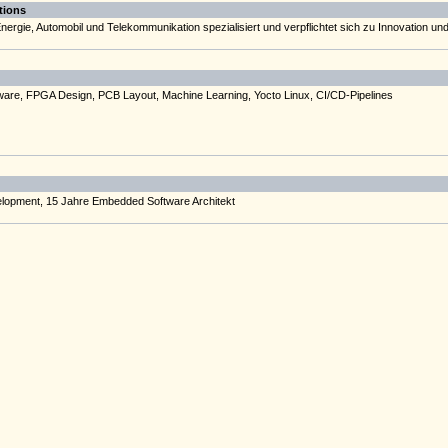
tions
nergie, Automobil und Telekommunikation spezialisiert und verpflichtet sich zu Innovation un
re, FPGA Design, PCB Layout, Machine Learning, Yocto Linux, CI/CD-Pipelines
opment, 15 Jahre Embedded Software Architekt