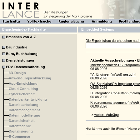
Branchenindex Fachkräfte
Embedded Systems
Branchen von A-Z
Die Ergebnisliste durchsuchen nach
Bauindustrie
Büro, Buchhaltung
Dienstleistungen
Aktuelle Ausschreibungen - E
Inbetriebnehmer/SPS-Programmie
EDV, Datenverarbeitung
06.08.2026
3D-Design
* AI Engineer (m/w/d) gesucht!
Anwendungsentwicklung
06.08.2026
App-Entwicklung
QA-Spezialist/QA-Ingenieur (m/w
06.08.2026
Cloud Consulting
IT Integration Consultant (m/w/
Cybersicherheit
06.08.2026
Datenbankentwicklung
Kreuzungsmanagement (m/w/d) 
Datenbearbeitung
06.08.2026
Datenmanagement
->
weitere Aufträge
Datenmodellierung
Datensicherheit
Datentechnik
Hier könnte auch Ihr (Firmen-)Name 
Digitalisierung
E-Commerce