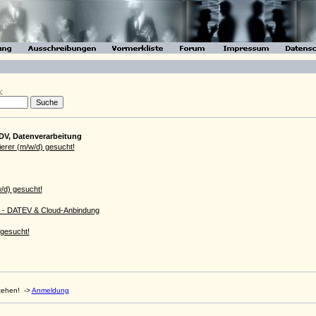
:
DV, Datenverarbeitung
rer (m/w/d) gesucht!
/d) gesucht!
d) - DATEV & Cloud-Anbindung
gesucht!
stehen!
->
Anmeldung