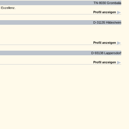
TN-8030 Grombalia
d Exzellenz.
Profil anzeigen
D-31135 Hildesheim
Profil anzeigen
D-93138 Lappersdorf
Profil anzeigen