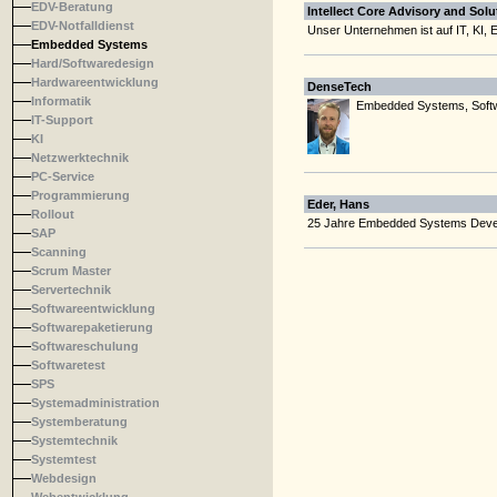
EDV-Beratung
Intellect Core Advisory and Solu
EDV-Notfalldienst
Unser Unternehmen ist auf IT, KI, E
Embedded Systems
Hard/Softwaredesign
Hardwareentwicklung
DenseTech
Informatik
Embedded Systems, Softwa
IT-Support
KI
Netzwerktechnik
PC-Service
Programmierung
Eder, Hans
Rollout
25 Jahre Embedded Systems Devel
SAP
Scanning
Scrum Master
Servertechnik
Softwareentwicklung
Softwarepaketierung
Softwareschulung
Softwaretest
SPS
Systemadministration
Systemberatung
Systemtechnik
Systemtest
Webdesign