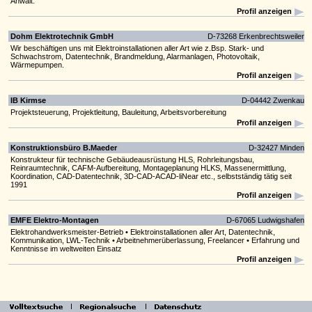
Anwalt.
Profil anzeigen
Dohm Elektrotechnik GmbH
D-73268 Erkenbrechtsweiler
Wir beschäftigen uns mit Elektroinstallationen aller Art wie z.Bsp. Stark- und
Schwachstrom, Datentechnik, Brandmeldung, Alarmanlagen, Photovoltaik,
Wärmepumpen.
Profil anzeigen
IB Kirmse
D-04442 Zwenkau
Projektsteuerung, Projektleitung, Bauleitung, Arbeitsvorbereitung
Profil anzeigen
Konstruktionsbüro B.Maeder
D-32427 Minden
Konstrukteur für technische Gebäudeausrüstung HLS, Rohrleitungsbau,
Reinraumtechnik, CAFM-Aufbereitung, Montageplanung HLKS, Massenermittlung,
Koordination, CAD-Datentechnik, 3D-CAD-ACAD-liNear etc., selbstständig tätig seit
1991
Profil anzeigen
EMFE Elektro-Montagen
D-67065 Ludwigshafen
Elektrohandwerksmeister-Betrieb • Elektroinstallationen aller Art, Datentechnik,
Kommunikation, LWL-Technik • Arbeitnehmerüberlassung, Freelancer • Erfahrung und
Kenntnisse im weltweiten Einsatz
Profil anzeigen