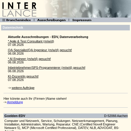
Datentechnik
Aktuelle Ausschreibungen - EDV, Datenverarbeitung
* Agile & Test Consultant (m/w/d)
07.08.2026
QA-Spezialist/QA-Ingenieur (m/w/d) gesucht!
06.08.2026
* AI Engineer (m/w/d) gesucht!
06.08.2026
Inbetriebnehmer/SPS-Programmierer (m/w/d) gesucht!
06.08.2026
KI-Dozent/in gesucht!
07.08.2026
->
weitere Aufträge
Hier könnte auch Ihr (Firmen-)Name stehen!
->
Anmeldung
Goelden-EDV
D-52066 Aachen
Computer und Netzwerk, Service, Schulungen. Netzwerkmanagement, Planung,
Installation, Administration, Wartung, Reparatur. CNE (Certified Novell Engineer
Netware 5), MCP (Microsoft Certified Professional), DATEV, NLB, ADVODAT, BS-