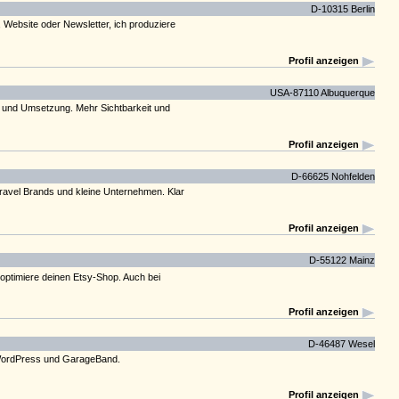
D-10315 Berlin
 Website oder Newsletter, ich produziere
Profil anzeigen
USA-87110 Albuquerque
g und Umsetzung. Mehr Sichtbarkeit und
Profil anzeigen
D-66625 Nohfelden
 Travel Brands und kleine Unternehmen. Klar
Profil anzeigen
D-55122 Mainz
 optimiere deinen Etsy-Shop. Auch bei
Profil anzeigen
D-46487 Wesel
, WordPress und GarageBand.
Profil anzeigen