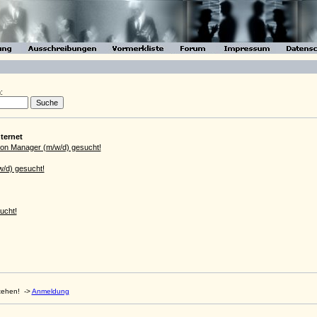
:
ternet
ion Manager (m/w/d) gesucht!
w/d) gesucht!
ucht!
stehen!
->
Anmeldung