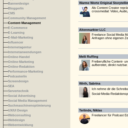
Warme Worte Original Storytelli
Bannerdesign
Als Content Creator reprä
Blogger/in
crossmedial: Video, Audio,
CMS
Community Management
Content-Management
E-Commerce
Altenmarkter LLC
E-Learning
Freelance Social Media M
E-Mail-Marketing
Anfragen ohne eigenen Ze
Influencer
Internetagentur
Internetanwendungen
Melli Ruffing
Online-Handel
Freiberufliche Content- un
Online-Marketing
aufbereitet, direkt nutzba
Online-Redaktion
Performance-Marketing
Podcaster/in
Screendesign
Wirth, Sabrina
SEA
Ich nehme dir die Schreiba
Servertechnik
Social-Media-Redaktionsplä
Social Advertising
Social Media Management
Suchmaschinenoptimierung
UX/UI Design
Terlinde, Niklas
Webconsulting
Freelancer für Podcast E
Webdesign
Webentwicklung