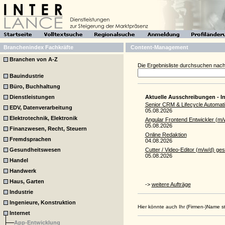
Branchenindex Fachkräfte
Content-Management
Branchen von A-Z
Die Ergebnisliste durchsuchen nach
Bauindustrie
Büro, Buchhaltung
Dienstleistungen
Aktuelle Ausschreibungen - In
Senior CRM & Lifecycle Automat
EDV, Datenverarbeitung
05.08.2026
Elektrotechnik, Elektronik
Angular Frontend Entwickler (m/
05.08.2026
Finanzwesen, Recht, Steuern
Online Redaktion
Fremdsprachen
04.08.2026
Gesundheitswesen
Cutter / Video-Editor (m/w/d) ges
05.08.2026
Handel
Handwerk
Haus, Garten
->
weitere Aufträge
Industrie
Ingenieure, Konstruktion
Hier könnte auch Ihr (Firmen-)Name 
Internet
App-Entwicklung