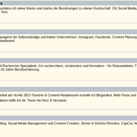
ng
sentiere ich deine Marke und stärke die Beziehungen zu deiner Kundschaft. Ob Social Media,
 Text.
anagerin für Selbstständige und kleine Unternehmen. Instagram, Facebook, Content Planun
itaufwand.
d Recherche-Spezialistin. Ich recherchiere, strukturiere und formuliere – für Reiseanbieter,
r. 20 Jahre Berufserfahrung.
rbeit ab! ✍️ Als SEO-Texterin & Content-Redakteurin erstelle ich Blogartikel, Web-Texte und
nen helfe ich dir. Texte mit Herz & Verstand.
diting, Social Media Management und Content Creation. Sicher in DaVinci Resolve, CapCut